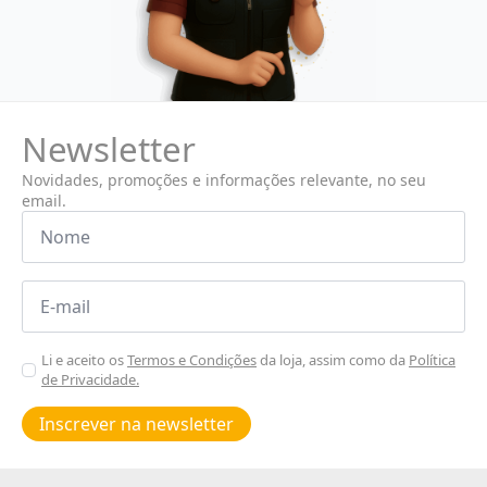
Newsletter
Novidades, promoções e informações relevante, no seu
email.
Nome
*
Email
*
Aceitar
Li e aceito os
Termos e Condições
da loja, assim como da
Política
de Privacidade.
Poiticas
de
Inscrever na newsletter
privacidade
*