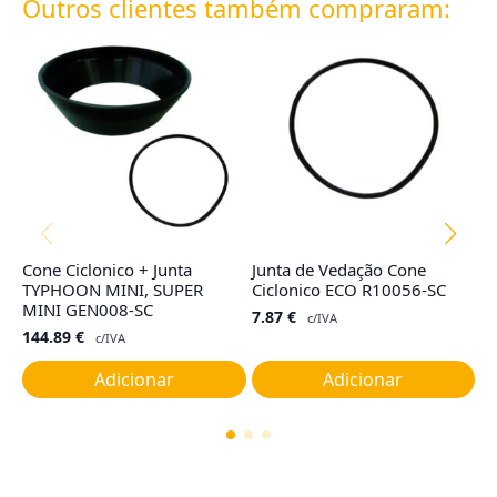
Outros clientes também compraram:
Cone Ciclonico + Junta
Junta de Vedação Cone
Fi
TYPHOON MINI, SUPER
Ciclonico ECO R10056-SC
T
MINI GEN008-SC
7.87
€
1
c/IVA
144.89
€
c/IVA
Adicionar
Adicionar