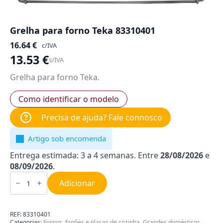
Grelha para forno Teka 83310401
16.64
€
c/IVA
13.53
€
s/IVA
Grelha para forno Teka.
Como identificar o modelo
Precisa de ajuda? Fale connosco
Artigo sob encomenda
Entrega estimada: 3 a 4 semanas. Entre
28/08/2026
e
08/09/2026
.
Quantidade
de
Adicionar
Grelha
para
forno
Teka
REF:
83310401
83310401
Categorias:
Fornos, fogões e placas de cozinha
,
Grandes domésticos
,