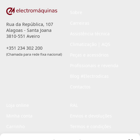
Sobre
Carreiras
Rua da República, 107
Alagoas - Santa Joana
Assistência técnica
3810-551 Aveiro
Climatização | AQS
+351 234 302 200
(Chamada para rede fixa nacional)
Peças e acessórios
Profissionais e revenda
Blog #Electrodicas
Contactos
Loja online
RAL
Minha conta
Envios e devoluções
Carrinho
Termos e condições
Checkout
Politica de privacidade