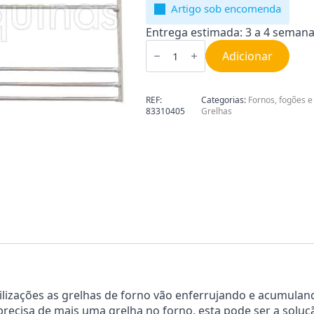
Artigo sob encomenda
Entrega estimada: 3 a 4 semana
Quantidade
de
Adicionar
Grelha
Lateral
para
Forno
REF:
Categorias:
Fornos, fogões e
Teka
83310405
Grelhas
83310405
tilizações as grelhas de forno vão enferrujando e acumulan
precisa de mais uma grelha no forno, esta pode ser a solução