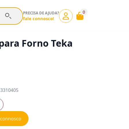
0
PRECISA DE AJUDA?
fale connosco!
 para Forno Teka
 83310405
e connosco