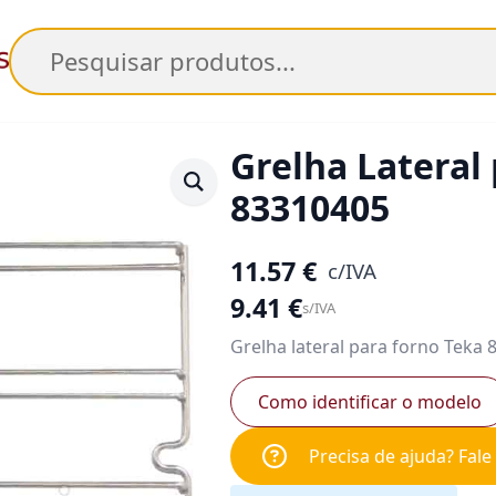
Pesquisar
Grelha Lateral
83310405
11.57
€
c/IVA
9.41
€
s/IVA
Grelha lateral para forno Teka
Como identificar o modelo
Precisa de ajuda? Fal