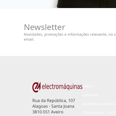
Newsletter
Novidades, promoções e informações relevante, no 
email.
Sobre
Carreiras
Rua da República, 107
Assistência técnica
Alagoas - Santa Joana
3810-551 Aveiro
Climatização | AQS