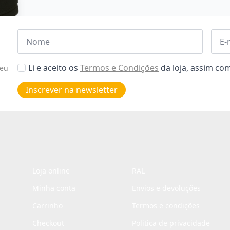
Nome
Emai
*
*
Aceitar
Li e aceito os
Termos e Condições
da loja, assim c
seu
Poiticas
de
Inscrever na newsletter
privacidade
*
Loja online
RAL
Minha conta
Envios e devoluções
Carrinho
Termos e condições
Checkout
Politica de privacidade