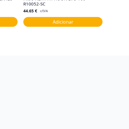
R10052-SC
44.65
€
c/IVA
Adicionar