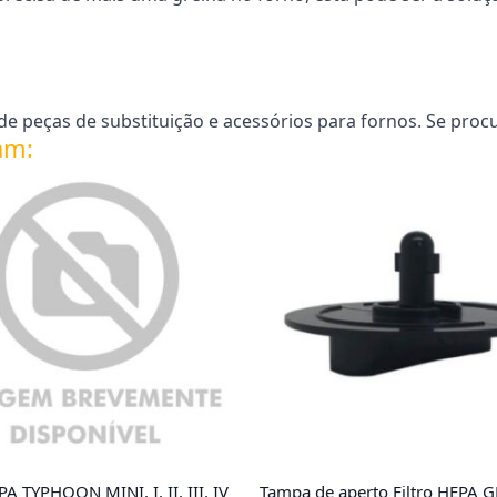
 peças de substituição e acessórios para fornos. Se proc
am:
PA TYPHOON MINI, I, II, III, IV
Tampa de aperto Filtro HEPA 