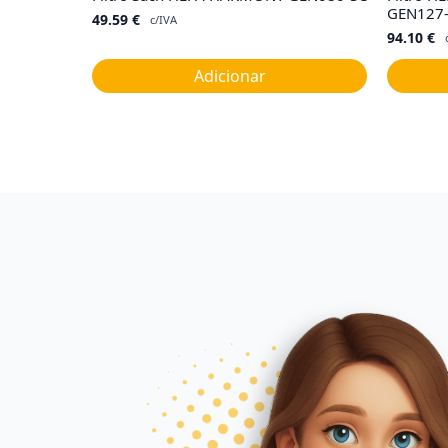
GEN127
49.59
€
c/IVA
94.10
€
Adicionar