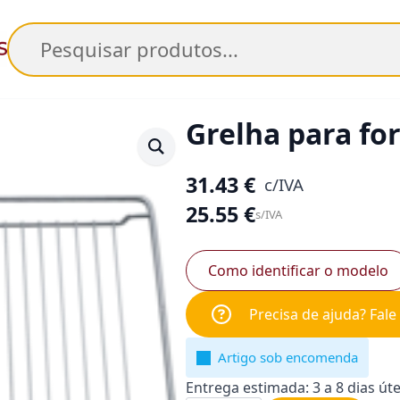
Pesquisar
Grelha para fo
31.43
€
c/IVA
25.55
€
s/IVA
Como identificar o modelo
Precisa de ajuda? Fal
Artigo sob encomenda
Entrega estimada: 3 a 8 dias úte