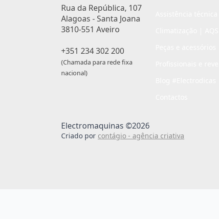
Rua da República, 107
Assistência técnica
Alagoas - Santa Joana
3810-551 Aveiro
Climatização | AQS
Peças e acessórios
+351 234 302 200
(Chamada para rede fixa
Profissionais e rev
nacional)
Blog #Electrodicas
Contactos
Electromaquinas ©2026
Criado por
contágio - agência criativa
Passo
de
,