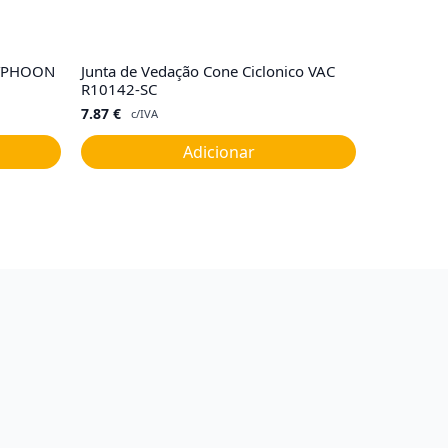
 TYPHOON
Junta de Vedação Cone Ciclonico VAC
R10142-SC
7.87
€
c/IVA
Adicionar