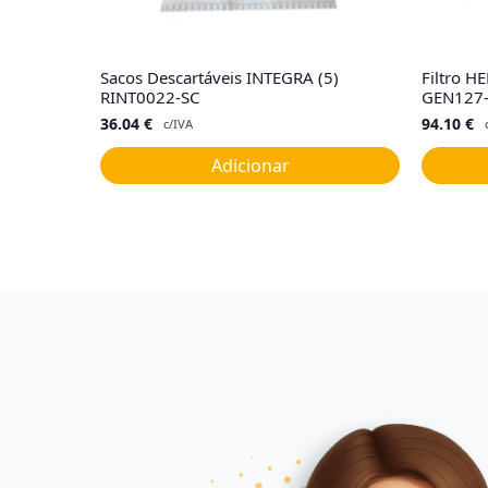
Sacos Descartáveis INTEGRA (5)
Filtro HE
RINT0022-SC
GEN127
36.04
€
94.10
€
c/IVA
Adicionar