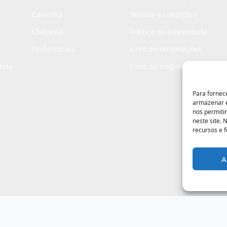
Carrinho
Termos e condições
Checkout
Politica de privacidade
Profissionais
Livro de reclamações
enda
Livro de elogios
Para fornec
armazenar e
nos permiti
neste site.
recursos e 
A