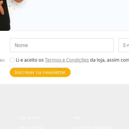
Nome
Emai
*
*
Aceitar
Li e aceito os
Termos e Condições
da loja, assim c
seu
Poiticas
de
Inscrever na newsletter
privacidade
*
Loja online
RAL
Minha conta
Envios e devoluções