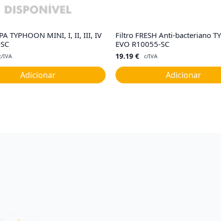
PA TYPHOON MINI, I, II, III, IV
Filtro FRESH Anti-bacteriano
-SC
EVO R10055-SC
19.19
€
c/IVA
c/IVA
Adicionar
Adicionar