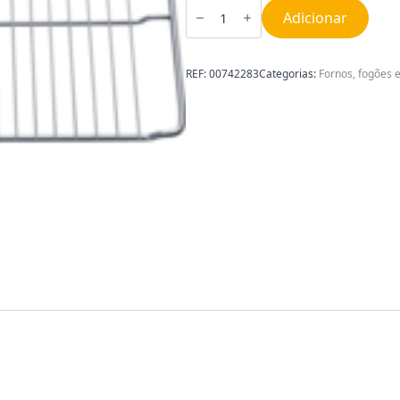
Quantidade
de
Adicionar
Grelha
para
forno
Bosch
REF:
00742283
Categorias:
Fornos, fogões 
00742283