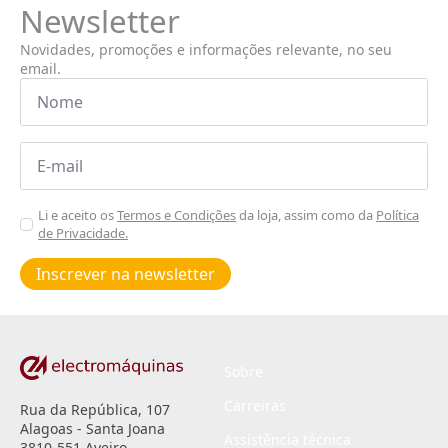
Newsletter
Novidades, promoções e informações relevante, no seu
email.
Nome
*
Email
*
Aceitar
Li e aceito os
Termos e Condições
da loja, assim como da
Política
de Privacidade.
Poiticas
de
Inscrever na newsletter
privacidade
*
Sobre
Carreiras
Rua da República, 107
Alagoas - Santa Joana
Assistência técnica
3810-551 Aveiro