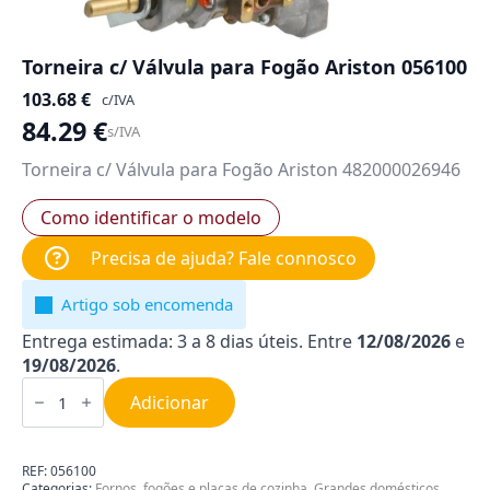
Torneira c/ Válvula para Fogão Ariston 056100
103.68
€
c/IVA
84.29
€
s/IVA
Torneira c/ Válvula para Fogão Ariston 482000026946
Como identificar o modelo
Precisa de ajuda? Fale connosco
Artigo sob encomenda
Entrega estimada: 3 a 8 dias úteis. Entre
12/08/2026
e
19/08/2026
.
Quantidade
de
Adicionar
Torneira
c/
Válvula
para
REF:
056100
Fogão
Categorias:
Fornos, fogões e placas de cozinha
,
Grandes domésticos
,