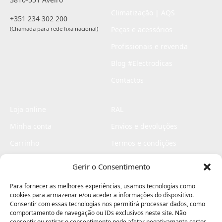
Climatização | AQS
+351 234 302 200
(Chamada para rede fixa nacional)
Peças e acessórios
Profissionais e revenda
Blog #Electrodicas
Contactos
Loja online
RAL
Minha conta
Envios e devoluções
Carrinho
Termos e condições
Checkout
Politica de privacidade
Gerir o Consentimento
Profissionais
Livro de reclamações
Para fornecer as melhores experiências, usamos tecnologias como
Livro de elogios
cookies para armazenar e/ou aceder a informações do dispositivo.
Consentir com essas tecnologias nos permitirá processar dados, como
comportamento de navegação ou IDs exclusivos neste site. Não
consentir ou retirar o consentimento pode afetar negativamante certos