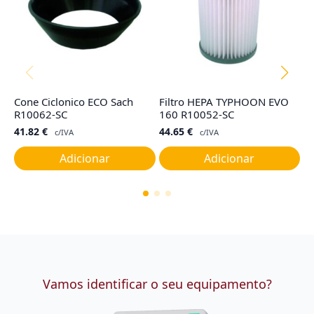
Cone Ciclonico ECO Sach
Filtro HEPA TYPHOON EVO
F
R10062-SC
160 R10052-SC
G
41.82
€
44.65
€
4
c/IVA
c/IVA
Adicionar
Adicionar
Vamos identificar o seu equipamento?