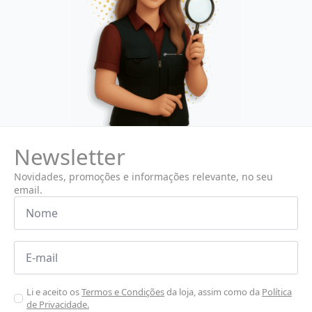
Newsletter
Novidades, promoções e informações relevante, no seu
email.
Nome
*
Email
*
Aceitar
Li e aceito os
Termos e Condições
da loja, assim como da
Política
de Privacidade.
Poiticas