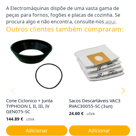
A Electromáquinas dispõe de uma vasta gama de
peças para fornos, fogões e placas de cozinha. Se
procura algo e não encontra, consulte-nos
aqui
.
Outros clientes também compraram:
Cone Ciclonico + Junta
Sacos Descartáveis VAC3
Co
TYPHOON I, II, III, IV
RVAC30055-SC (3un)
R
GEN075-SC
24.60
€
4
c/IVA
144.89
€
c/IVA
Adicionar
Adicionar