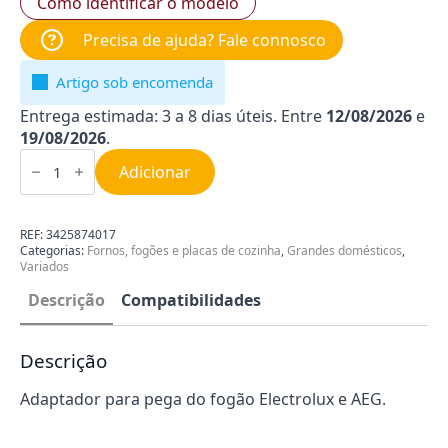
Como identificar o modelo
Precisa de ajuda? Fale connosco
Artigo sob encomenda
Entrega estimada: 3 a 8 dias úteis. Entre
12/08/2026
e
19/08/2026
.
Quantidade
de
Adicionar
Adaptador
para
fogão
Electrolux
REF:
3425874017
|
Categorias:
Fornos, fogões e placas de cozinha
,
Grandes domésticos
,
AEG
Variados
3425874017
Descrição
Compatibilidades
Descrição
Adaptador para pega do fogão Electrolux e AEG.