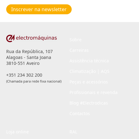
de
Inscrever na newsletter
privacidade
*
Sobre
Carreiras
Rua da República, 107
Alagoas - Santa Joana
Assistência técnica
3810-551 Aveiro
Climatização | AQS
+351 234 302 200
(Chamada para rede fixa nacional)
Peças e acessórios
Profissionais e revenda
Blog #Electrodicas
Contactos
Loja online
RAL