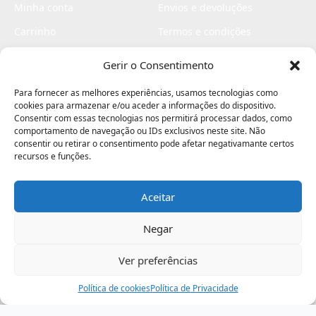
Minha conta
Envios e devoluções
Carrinho
Termos e condições
Checkout
Politica de privacidade
Gerir o Consentimento
Profissionais
Livro de reclamações
Para fornecer as melhores experiências, usamos tecnologias como
Livro de elogios
cookies para armazenar e/ou aceder a informações do dispositivo.
Consentir com essas tecnologias nos permitirá processar dados, como
comportamento de navegação ou IDs exclusivos neste site. Não
consentir ou retirar o consentimento pode afetar negativamante certos
recursos e funções.
Aceitar
Electromaquinas ©2026
Criado por
contágio - agência criativa
Negar
Ver preferências
Procurar
Política de cookies
Assistência
Política de Privacidade
Ajuda
Minha Conta
Passo