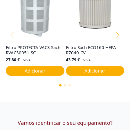
Filtro PROTECTA VAC3 Sach
Filtro Sach ECO160 HEPA
Fi
RVAC30051-SC
R7040-CV
M
27.80
€
43.79
€
6
c/IVA
c/IVA
Adicionar
Adicionar
Vamos identificar o seu equipamento?