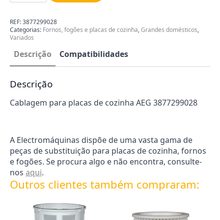
de
placa
AEG
REF:
3877299028
3877299028
Categorias:
Fornos, fogões e placas de cozinha
,
Grandes domésticos
,
Variados
Descrição
Compatibilidades
Descrição
Cablagem para placas de cozinha AEG 3877299028
A Electromáquinas dispõe de uma vasta gama de
peças de substituição para placas de cozinha, fornos
e fogões. Se procura algo e não encontra, consulte-
nos
aqui
.
Outros clientes também compraram: