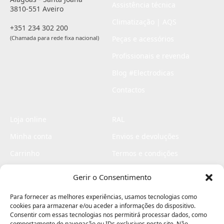
Assistência técnica
3810-551 Aveiro
Climatização | AQS
+351 234 302 200
(Chamada para rede fixa nacional)
Peças e acessórios
Profissionais e revenda
Blog #Electrodicas
Contactos
Loja online
RAL
Minha conta
Envios e devoluções
Carrinho
Termos e condições
Checkout
Politica de privacidade
Gerir o Consentimento
Profissionais
Livro de reclamações
Para fornecer as melhores experiências, usamos tecnologias como
Livro de elogios
cookies para armazenar e/ou aceder a informações do dispositivo.
Consentir com essas tecnologias nos permitirá processar dados, como
comportamento de navegação ou IDs exclusivos neste site. Não