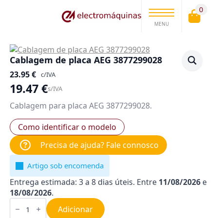
0
MENU
Cablagem de placa AEG 3877299028
23.95
€
c/IVA
19.47
€
s/IVA
Cablagem para placa AEG 3877299028.
Como identificar o modelo
Precisa de ajuda? Fale connosco
Artigo sob encomenda
Entrega estimada: 3 a 8 dias úteis. Entre
11/08/2026
e
18/08/2026
.
Quantidade
de
Adicionar
Cablagem