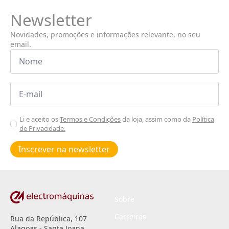
Newsletter
Novidades, promoções e informações relevante, no seu
email.
Nome
*
Email
*
Aceitar
Li e aceito os
Termos e Condições
da loja, assim como da
Política
de Privacidade.
Poiticas
de
Inscrever na newsletter
privacidade
*
Sobre
Carreiras
Rua da República, 107
Alagoas - Santa Joana