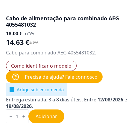
Cabo de alimentação para combinado AEG
4055481032
18.00
€
c/IVA
14.63
€
s/IVA
Cabo para combinado AEG 4055481032.
Como identificar o modelo
Precisa de ajuda? Fale connosco
Artigo sob encomenda
Entrega estimada: 3 a 8 dias úteis. Entre
12/08/2026
e
19/08/2026
.
Quantidade
de
Adicionar
Cabo
de
alimentação
para