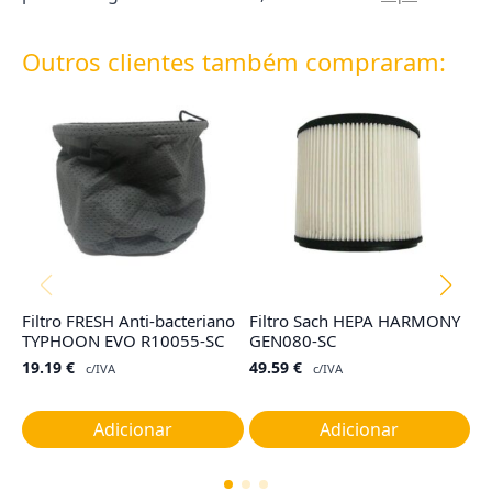
Outros clientes também compraram:
Filtro FRESH Anti-bacteriano
Filtro Sach HEPA HARMONY
Co
TYPHOON EVO R10055-SC
GEN080-SC
TY
G
19.19
€
49.59
€
c/IVA
c/IVA
1
Adicionar
Adicionar