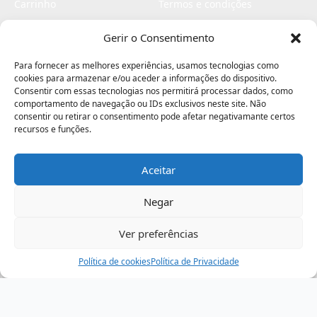
Carrinho
Termos e condições
Checkout
Politica de privacidade
Gerir o Consentimento
Profissionais
Livro de reclamações
Para fornecer as melhores experiências, usamos tecnologias como
Livro de elogios
cookies para armazenar e/ou aceder a informações do dispositivo.
Consentir com essas tecnologias nos permitirá processar dados, como
comportamento de navegação ou IDs exclusivos neste site. Não
consentir ou retirar o consentimento pode afetar negativamante certos
recursos e funções.
Aceitar
Electromaquinas ©2026
Criado por
contágio - agência criativa
Negar
Ver preferências
Procurar
Política de cookies
Assistência
Política de Privacidade
Ajuda
Minha Conta
Passo
de
,