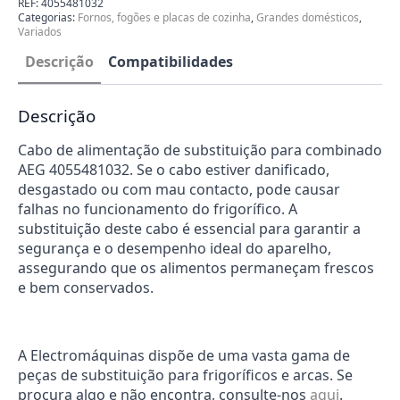
REF:
4055481032
combinado
Categorias:
Fornos, fogões e placas de cozinha
,
Grandes domésticos
,
AEG
Variados
4055481032
Descrição
Compatibilidades
Descrição
Cabo de alimentação de substituição para combinado
AEG 4055481032. Se o cabo estiver danificado,
desgastado ou com mau contacto, pode causar
falhas no funcionamento do frigorífico. A
substituição deste cabo é essencial para garantir a
segurança e o desempenho ideal do aparelho,
assegurando que os alimentos permaneçam frescos
e bem conservados.
A Electromáquinas dispõe de uma vasta gama de
peças de substituição para frigoríficos e arcas. Se
procura algo e não encontra, consulte-nos
aqui
.