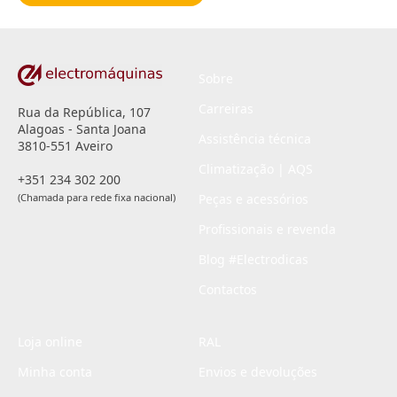
*
Sobre
Carreiras
Rua da República, 107
Alagoas - Santa Joana
Assistência técnica
3810-551 Aveiro
Climatização | AQS
+351 234 302 200
(Chamada para rede fixa nacional)
Peças e acessórios
Profissionais e revenda
Blog #Electrodicas
Contactos
Loja online
RAL
Minha conta
Envios e devoluções