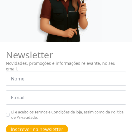
Newsletter
Novidades, promoções e informações relevante, no seu
email.
Nome
*
Email
*
Aceitar
Li e aceito os
Termos e Condições
da loja, assim como da
Política
de Privacidade.
Poiticas
de
Inscrever na newsletter
privacidade