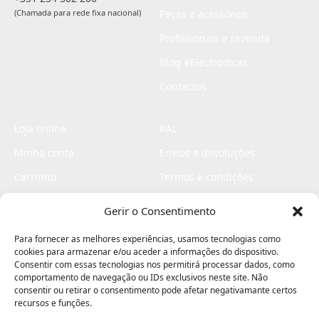
(Chamada para rede fixa nacional)
Peças e acessórios
Profissionais e revenda
Blog #Electrodicas
Contactos
Loja online
RAL
Minha conta
Envios e devoluções
Carrinho
Termos e condições
Checkout
Politica de privacidade
Gerir o Consentimento
Profissionais
Livro de reclamações
Para fornecer as melhores experiências, usamos tecnologias como
Livro de elogios
cookies para armazenar e/ou aceder a informações do dispositivo.
Consentir com essas tecnologias nos permitirá processar dados, como
comportamento de navegação ou IDs exclusivos neste site. Não
consentir ou retirar o consentimento pode afetar negativamante certos
recursos e funções.