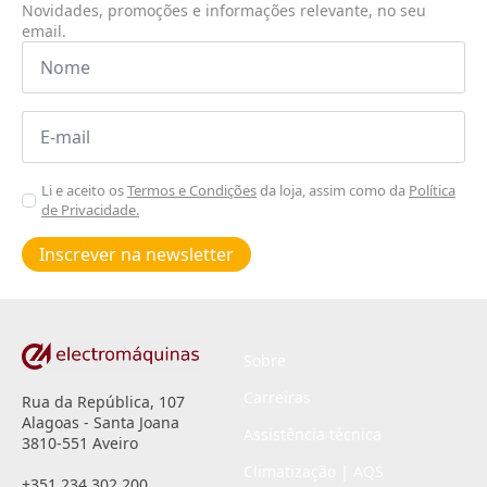
Novidades, promoções e informações relevante, no seu
email.
Nome
*
Email
*
Aceitar
Li e aceito os
Termos e Condições
da loja, assim como da
Política
de Privacidade.
Poiticas
de
Inscrever na newsletter
privacidade
*
Sobre
Carreiras
Rua da República, 107
Alagoas - Santa Joana
Assistência técnica
3810-551 Aveiro
Climatização | AQS
+351 234 302 200