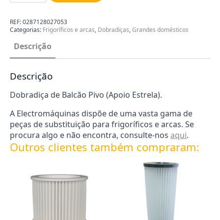
de
Balcão
Pivo
REF:
0287128027053
0287128027053
Categorias:
Frigoríficos e arcas
,
Dobradiças
,
Grandes domésticos
Descrição
Descrição
Dobradiça de Balcão Pivo (Apoio Estrela).
A Electromáquinas dispõe de uma vasta gama de
peças de substituição para frigoríficos e arcas. Se
procura algo e não encontra, consulte-nos
aqui
.
Outros clientes também compraram: