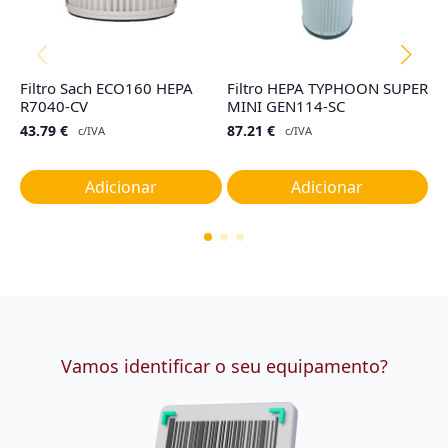
Filtro Sach ECO160 HEPA
Filtro HEPA TYPHOON SUPER
Co
R7040-CV
MINI GEN114-SC
T
M
43.79
€
87.21
€
c/IVA
c/IVA
1
Adicionar
Adicionar
Vamos identificar o seu equipamento?