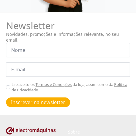
Newsletter
Novidades, promoções e informações relevante, no seu
email.
Nome
*
Email
*
Aceitar
Li e aceito os
Termos e Condições
da loja, assim como da
Política
de Privacidade.
Poiticas
de
Inscrever na newsletter
privacidade
*
Sobre