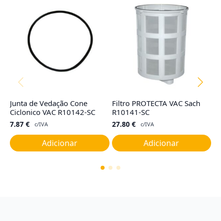
Junta de Vedação Cone
Filtro PROTECTA VAC Sach
Ju
Ciclonico VAC R10142-SC
R10141-SC
C
7.87
€
27.80
€
7
c/IVA
c/IVA
Adicionar
Adicionar