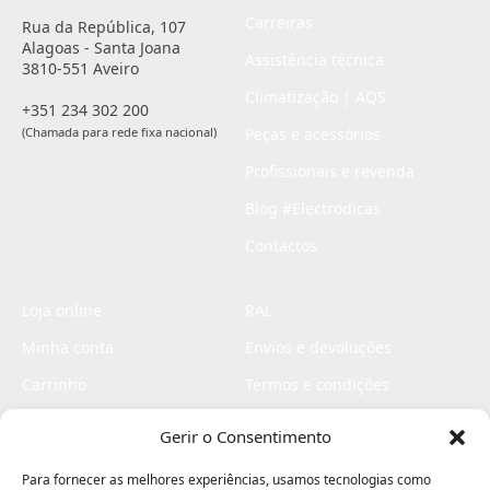
Carreiras
Rua da República, 107
Alagoas - Santa Joana
Assistência técnica
3810-551 Aveiro
Climatização | AQS
+351 234 302 200
(Chamada para rede fixa nacional)
Peças e acessórios
Profissionais e revenda
Blog #Electrodicas
Contactos
Loja online
RAL
Minha conta
Envios e devoluções
Carrinho
Termos e condições
Checkout
Politica de privacidade
Gerir o Consentimento
Profissionais
Livro de reclamações
Para fornecer as melhores experiências, usamos tecnologias como