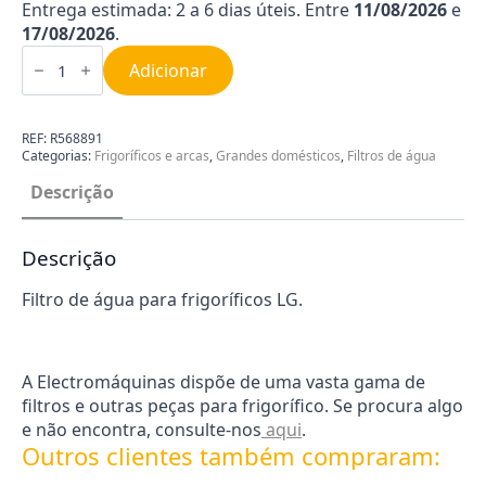
Entrega estimada: 2 a 6 dias úteis. Entre
11/08/2026
e
17/08/2026
.
Quantidade
de
Adicionar
Filtro
Água
Frigorífico
LG
REF:
R568891
R568891
Categorias:
Frigoríficos e arcas
,
Grandes domésticos
,
Filtros de água
Descrição
Descrição
Filtro de água para frigoríficos LG.
A Electromáquinas dispõe de uma vasta gama de
filtros e outras peças para frigorífico. Se procura algo
e não encontra, consulte-nos
aqui
.
Outros clientes também compraram: