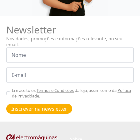
Newsletter
Novidades, promoções e informações relevante, no seu
email.
Nome
*
Email
*
Aceitar
Li e aceito os
Termos e Condições
da loja, assim como da
Política
de Privacidade.
Poiticas
de
Inscrever na newsletter
privacidade
*
Sobre