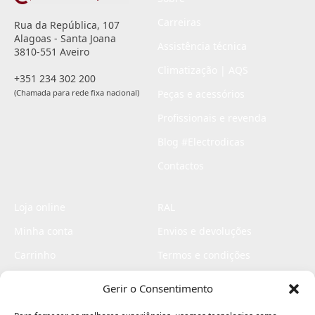
Carreiras
Rua da República, 107
Alagoas - Santa Joana
Assistência técnica
3810-551 Aveiro
Climatização | AQS
+351 234 302 200
(Chamada para rede fixa nacional)
Peças e acessórios
Profissionais e revenda
Blog #Electrodicas
Contactos
Loja online
RAL
Minha conta
Envios e devoluções
Carrinho
Termos e condições
Checkout
Politica de privacidade
Gerir o Consentimento
Profissionais
Livro de reclamações