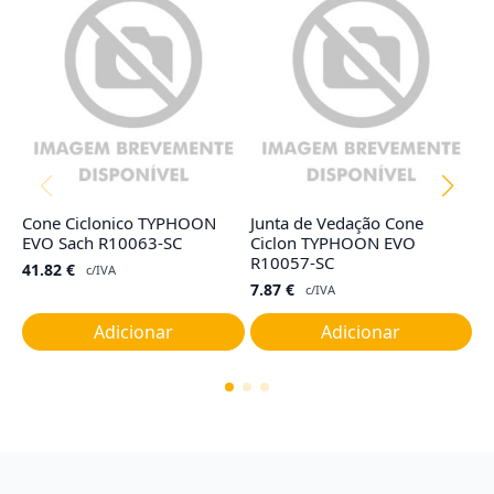
Cone Ciclonico TYPHOON
Junta de Vedação Cone
Fi
EVO Sach R10063-SC
Ciclon TYPHOON EVO
R
R10057-SC
41.82
€
2
c/IVA
7.87
€
c/IVA
Adicionar
Adicionar