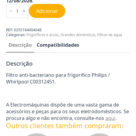
12/08/2026
.
Quantidade
de
Adicionar
Filtro
Anti-
bacteriano
W-
REF:
0255164004048
PPRO
Categorias:
Frigoríficos e arcas
,
Grandes domésticos
,
Filtros de água
481248048172
Descrição
Compatibilidades
Descrição
Filtro anti-bacteriano para frigorifico Philips /
Whirlpool C00312451.
A Electromáquinas dispõe de uma vasta gama de
acessórios e peças para os seus eletrodomésticos. Se
procura algo e não encontra, consulte-nos
aqui
.
Outros clientes também compraram: