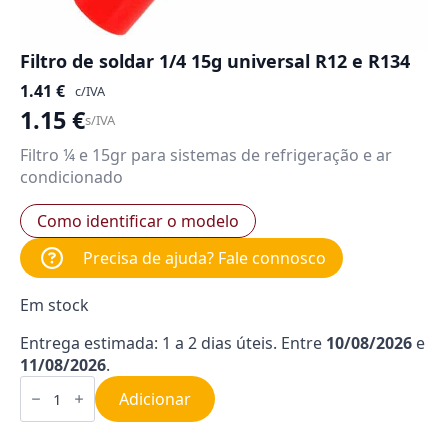
Filtro de soldar 1/4 15g universal R12 e R134
1.41
€
c/IVA
1.15
€
s/IVA
Filtro ¼ e 15gr para sistemas de refrigeração e ar
condicionado
Como identificar o modelo
Precisa de ajuda? Fale connosco
Em stock
Entrega estimada: 1 a 2 dias úteis. Entre
10/08/2026
e
11/08/2026
.
Quantidade
de
Adicionar
Filtro
de
soldar