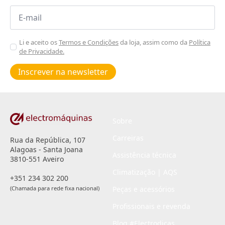
Email
*
Aceitar
Li e aceito os
Termos e Condições
da loja, assim como da
Política
de Privacidade.
Poiticas
de
Inscrever na newsletter
privacidade
*
Sobre
Carreiras
Rua da República, 107
Alagoas - Santa Joana
Assistência técnica
3810-551 Aveiro
Climatização | AQS
+351 234 302 200
(Chamada para rede fixa nacional)
Peças e acessórios
Profissionais e revenda
Blog #Electrodicas