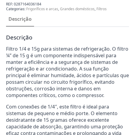
1/4
REF:
0287164036184
15g
Categorias:
Frigoríficos e arcas
,
Grandes domésticos
,
Filtros
universal
R12
Descrição
e
R134
Descrição
Filtro 1/4 e 15g para sistemas de refrigeração. O filtro
¼” de 15 g é um componente indispensável para
manter a eficiência e a segurança de sistemas de
refrigeração e ar condicionado. A sua função
principal é eliminar humidade, ácidos e partículas que
possam circular no circuito frigorífico, evitando
obstruções, corrosão interna e danos em
componentes críticos, como o compressor.
Com conexões de 1/4″, este filtro é ideal para
sistemas de pequeno e médio porte. O elemento
desidratante de 15 gramas oferece excelente
capacidade de absorção, garantindo uma proteção
eficaz contra contaminações e prolongando a vida