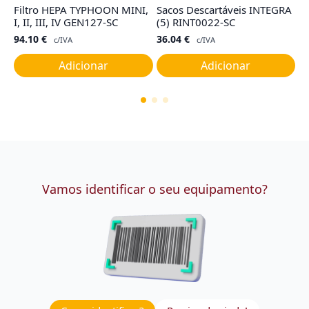
Filtro HEPA TYPHOON MINI,
Sacos Descartáveis INTEGRA
Ju
I, II, III, IV GEN127-SC
(5) RINT0022-SC
C
94.10
€
36.04
€
7
c/IVA
c/IVA
Adicionar
Adicionar
Vamos identificar o seu equipamento?