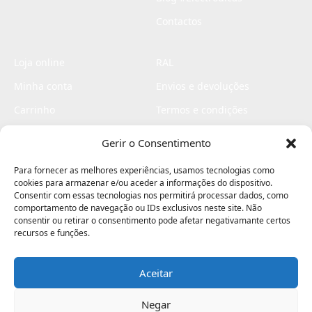
Contactos
Loja online
RAL
Minha conta
Envios e devoluções
Carrinho
Termos e condições
Checkout
Politica de privacidade
Gerir o Consentimento
Profissionais
Livro de reclamações
Para fornecer as melhores experiências, usamos tecnologias como
Livro de elogios
cookies para armazenar e/ou aceder a informações do dispositivo.
Consentir com essas tecnologias nos permitirá processar dados, como
comportamento de navegação ou IDs exclusivos neste site. Não
consentir ou retirar o consentimento pode afetar negativamante certos
recursos e funções.
Aceitar
Electromaquinas ©2026
Criado por
contágio - agência criativa
Negar