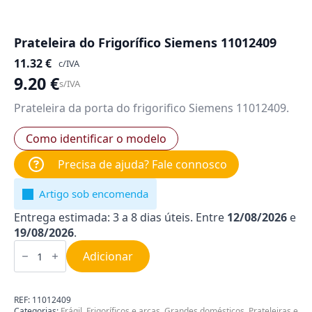
Prateleira do Frigorífico Siemens 11012409
11.32
€
c/IVA
9.20
€
s/IVA
Prateleira da porta do frigorifico Siemens 11012409.
Como identificar o modelo
Precisa de ajuda? Fale connosco
Artigo sob encomenda
Entrega estimada: 3 a 8 dias úteis. Entre
12/08/2026
e
19/08/2026
.
Quantidade
de
Adicionar
Prateleira
do
Frigorífico
Siemens
REF:
11012409
11012409
Categorias:
Frágil
,
Frigoríficos e arcas
,
Grandes domésticos
,
Prateleiras e