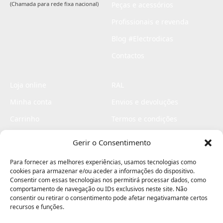
(Chamada para rede fixa nacional)
Peças e acessórios
Profissionais e revenda
Blog #Electrodicas
Contactos
Loja online
RAL
Minha conta
Envios e devoluções
Carrinho
Termos e condições
Checkout
Politica de privacidade
Gerir o Consentimento
Profissionais
Livro de reclamações
Para fornecer as melhores experiências, usamos tecnologias como
Livro de elogios
cookies para armazenar e/ou aceder a informações do dispositivo.
Consentir com essas tecnologias nos permitirá processar dados, como
comportamento de navegação ou IDs exclusivos neste site. Não
consentir ou retirar o consentimento pode afetar negativamante certos
recursos e funções.