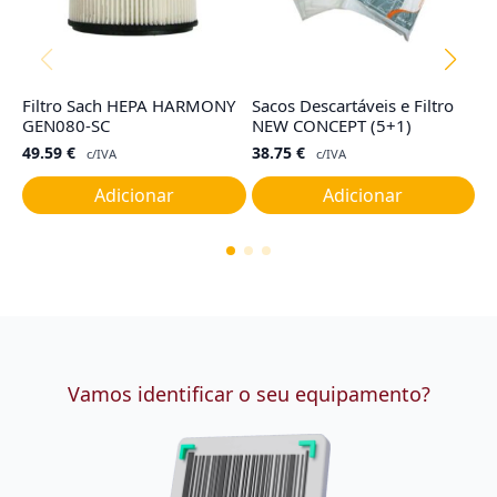
Filtro Sach HEPA HARMONY
Sacos Descartáveis e Filtro
F
GEN080-SC
NEW CONCEPT (5+1)
I,
49.59
€
38.75
€
9
c/IVA
c/IVA
Adicionar
Adicionar
Vamos identificar o seu equipamento?