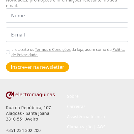
email.
Nome
*
Email
*
Aceitar
Li e aceito os
Termos e Condições
da loja, assim como da
Política
de Privacidade.
Poiticas
de
Inscrever na newsletter
privacidade
*
Sobre
Carreiras
Rua da República, 107
Alagoas - Santa Joana
Assistência técnica
3810-551 Aveiro
Climatização | AQS
+351 234 302 200