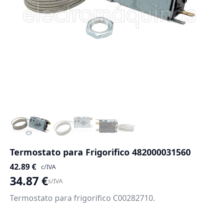
Termostato para Frigorifico 482000031560
42.89
€
c/IVA
34.87
€
s/IVA
Termostato para frigorifico C00282710.