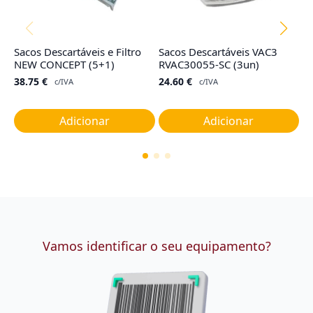
Sacos Descartáveis e Filtro
Sacos Descartáveis VAC3
Fi
NEW CONCEPT (5+1)
RVAC30055-SC (3un)
R
38.75
€
24.60
€
2
c/IVA
c/IVA
Adicionar
Adicionar
Vamos identificar o seu equipamento?