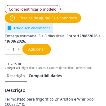
Como identificar o modelo
Precisa de ajuda? Fale connosco
Artigo sob encomenda
Entrega estimada: 3 a 8 dias úteis. Entre
12/08/2026
e
19/08/2026
.
Quantidade
de
Adicionar
Termostato
para
Frigorifico
482000031560
REF:
282710
Categorias:
Frigoríficos e arcas
,
Grandes domésticos
,
Termostatos
Descrição
Compatibilidades
Descrição
Termostato para frigorifico 2P Ariston e Whirlpool
C00282710.