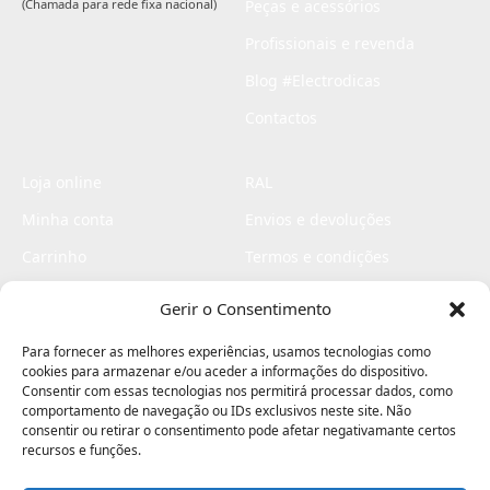
(Chamada para rede fixa nacional)
Peças e acessórios
Profissionais e revenda
Blog #Electrodicas
Contactos
Loja online
RAL
Minha conta
Envios e devoluções
Carrinho
Termos e condições
Checkout
Politica de privacidade
Gerir o Consentimento
Profissionais
Livro de reclamações
Para fornecer as melhores experiências, usamos tecnologias como
Livro de elogios
cookies para armazenar e/ou aceder a informações do dispositivo.
Consentir com essas tecnologias nos permitirá processar dados, como
comportamento de navegação ou IDs exclusivos neste site. Não
consentir ou retirar o consentimento pode afetar negativamante certos
recursos e funções.