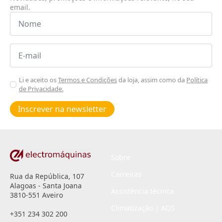
email.
Nome
*
Email
*
Aceitar
Li e aceito os
Termos e Condições
da loja, assim como da
Política
de Privacidade.
Poiticas
de
Inscrever na newsletter
privacidade
*
Sobre
Carreiras
Rua da República, 107
Alagoas - Santa Joana
Assistência técnica
3810-551 Aveiro
Climatização | AQS
+351 234 302 200