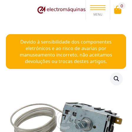
0
MENU
Devido à sensibilidade dos componentes
eletrónicos e ao risco de avarias por
manuseamento incorreto, não aceitamos
devoluções ou trocas destes artigos.