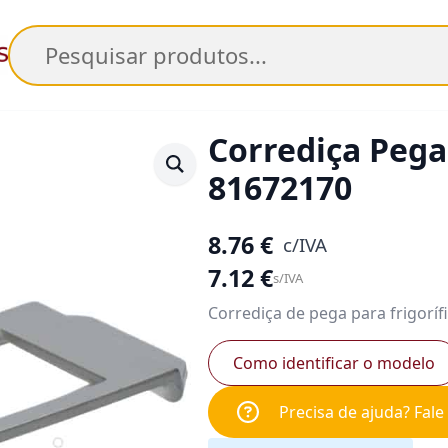
Pesquisar
Corrediça Pega 
81672170
8.76
€
c/IVA
7.12
€
s/IVA
Corrediça de pega para frigoríf
Como identificar o modelo
Precisa de ajuda? Fal