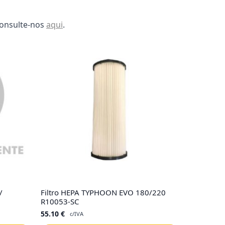
consulte-nos
aqui
.
/
Filtro HEPA TYPHOON EVO 180/220
R10053-SC
55.10
€
c/IVA