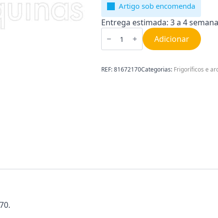
Artigo sob encomenda
Entrega estimada: 3 a 4 semana
Quantidade
de
Adicionar
Corrediça
Pega
Frigorífico
Teka
REF:
81672170
Categorias:
Frigoríficos e ar
81672170
70.