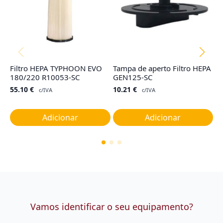
Filtro HEPA TYPHOON EVO
Tampa de aperto Filtro HEPA
Co
180/220 R10053-SC
GEN125-SC
TY
G
55.10
€
10.21
€
c/IVA
c/IVA
1
Adicionar
Adicionar
Vamos identificar o seu equipamento?