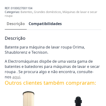
para
Máquina
de
REF:
0100027001104
Lavar
Categorias:
Batentes
,
Grandes domésticos
,
Máquinas de lavar e secar
Roupa
roupa
0100027001104
Descrição
Compatibilidades
Descrição
Batente para máquina de lavar roupa Orima,
Shaublorenz e Tecnison.
A Electromáquinas dispõe de uma vasta gama de
batentes e batedores para máquinas de lavar e secar
roupa . Se procura algo e não encontra, consulte-
nos
aqui
.
Outros clientes também compraram: