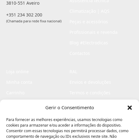
Assistência técnica
3810-551 Aveiro
Climatização | AQS
+351 234 302 200
(Chamada para rede fixa nacional)
Peças e acessórios
Profissionais e revenda
Blog #Electrodicas
Contactos
Loja online
RAL
Minha conta
Envios e devoluções
Carrinho
Termos e condições
Checkout
Politica de privacidade
Gerir o Consentimento
Profissionais
Livro de reclamações
Para fornecer as melhores experiências, usamos tecnologias como
Livro de elogios
cookies para armazenar e/ou aceder a informações do dispositivo.
Consentir com essas tecnologias nos permitirá processar dados, como
comportamento de navegação ou IDs exclusivos neste site. Não