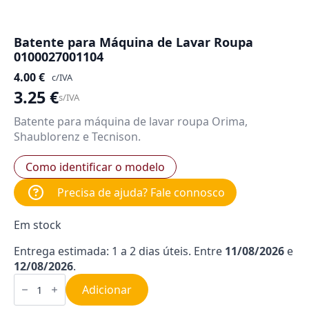
Batente para Máquina de Lavar Roupa
0100027001104
4.00
€
c/IVA
3.25
€
s/IVA
Batente para máquina de lavar roupa Orima,
Shaublorenz e Tecnison.
Como identificar o modelo
Precisa de ajuda? Fale connosco
Em stock
Entrega estimada: 1 a 2 dias úteis. Entre
11/08/2026
e
12/08/2026
.
Quantidade
de
Adicionar
Batente