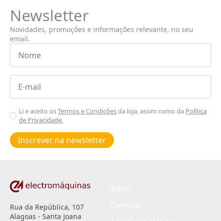
Newsletter
Novidades, promoções e informações relevante, no seu
email.
Nome
*
Email
*
Aceitar
Li e aceito os
Termos e Condições
da loja, assim como da
Política
de Privacidade.
Poiticas
de
Inscrever na newsletter
privacidade
*
Sobre
Carreiras
Rua da República, 107
Alagoas - Santa Joana