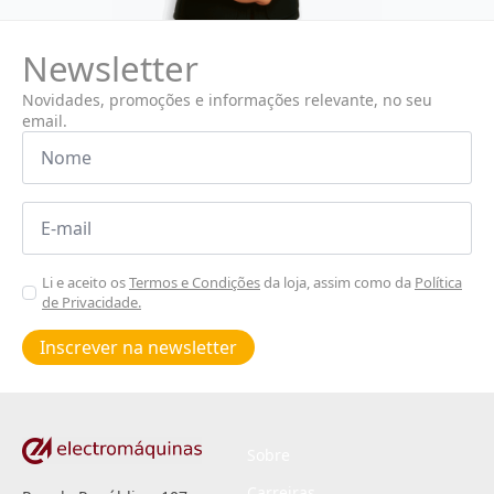
Newsletter
Novidades, promoções e informações relevante, no seu
email.
Nome
*
Email
*
Aceitar
Li e aceito os
Termos e Condições
da loja, assim como da
Política
de Privacidade.
Poiticas
de
Inscrever na newsletter
privacidade
*
Sobre
Carreiras