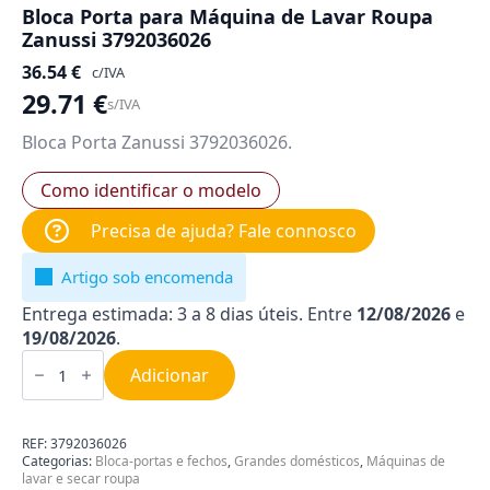
Bloca Porta para Máquina de Lavar Roupa
Zanussi 3792036026
36.54
€
c/IVA
29.71
€
s/IVA
Bloca Porta Zanussi 3792036026.
Como identificar o modelo
Precisa de ajuda? Fale connosco
Artigo sob encomenda
Entrega estimada: 3 a 8 dias úteis. Entre
12/08/2026
e
19/08/2026
.
Quantidade
de
Adicionar
Bloca
Porta
para
Máquina
REF:
3792036026
de
Categorias:
Bloca-portas e fechos
,
Grandes domésticos
,
Máquinas de
Lavar
lavar e secar roupa
Roupa