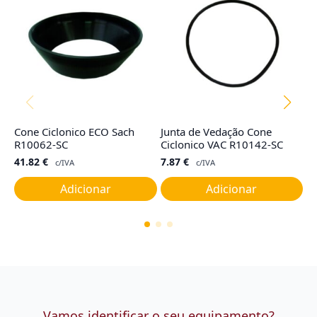
Cone Ciclonico ECO Sach
Junta de Vedação Cone
F
R10062-SC
Ciclonico VAC R10142-SC
1
41.82
€
7.87
€
5
c/IVA
c/IVA
Adicionar
Adicionar
Vamos identificar o seu equipamento?