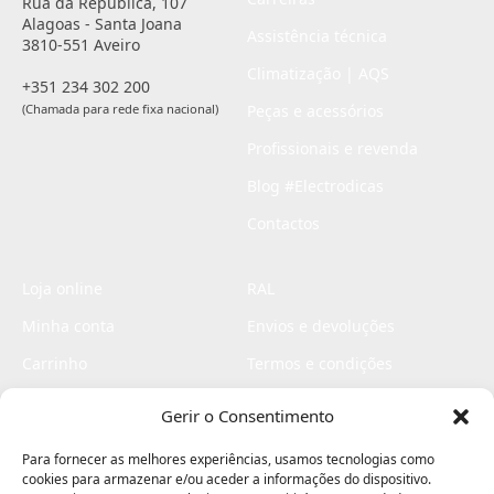
Rua da República, 107
Alagoas - Santa Joana
Assistência técnica
3810-551 Aveiro
Climatização | AQS
+351 234 302 200
(Chamada para rede fixa nacional)
Peças e acessórios
Profissionais e revenda
Blog #Electrodicas
Contactos
Loja online
RAL
Minha conta
Envios e devoluções
Carrinho
Termos e condições
Checkout
Politica de privacidade
Gerir o Consentimento
Profissionais
Livro de reclamações
Para fornecer as melhores experiências, usamos tecnologias como
Livro de elogios
cookies para armazenar e/ou aceder a informações do dispositivo.