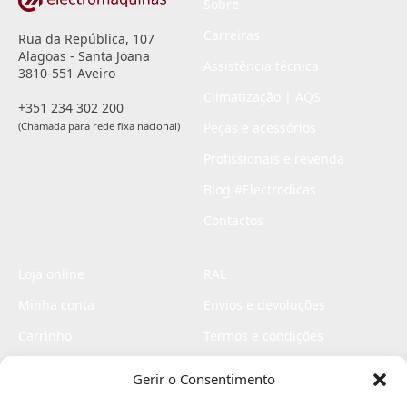
Sobre
Carreiras
Rua da República, 107
Alagoas - Santa Joana
Assistência técnica
3810-551 Aveiro
Climatização | AQS
+351 234 302 200
(Chamada para rede fixa nacional)
Peças e acessórios
Profissionais e revenda
Blog #Electrodicas
Contactos
Loja online
RAL
Minha conta
Envios e devoluções
Carrinho
Termos e condições
Checkout
Politica de privacidade
Gerir o Consentimento
Profissionais
Livro de reclamações