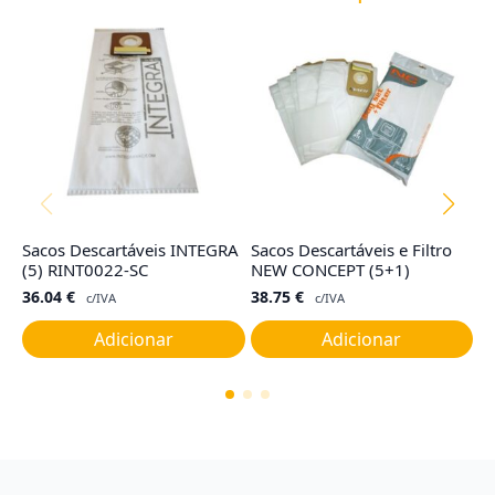
Sacos Descartáveis INTEGRA
Sacos Descartáveis e Filtro
Ju
(5) RINT0022-SC
NEW CONCEPT (5+1)
C
36.04
€
38.75
€
7
c/IVA
c/IVA
Adicionar
Adicionar