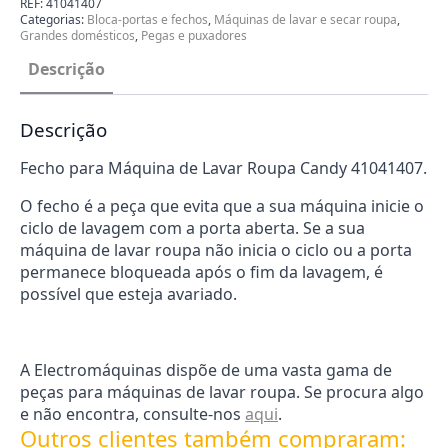
REF:
41041407
Lavar
Categorias:
Bloca-portas e fechos
,
Máquinas de lavar e secar roupa
,
Roupa
Grandes domésticos
,
Pegas e puxadores
Candy
41041407
Descrição
Descrição
Fecho para Máquina de Lavar Roupa Candy 41041407.
O fecho é a peça que evita que a sua máquina inicie o
ciclo de lavagem com a porta aberta. Se a sua
máquina de lavar roupa não inicia o ciclo ou a porta
permanece bloqueada após o fim da lavagem, é
possível que esteja avariado.
A Electromáquinas dispõe de uma vasta gama de
peças para máquinas de lavar roupa. Se procura algo
e não encontra, consulte-nos
aqui
.
Outros clientes também compraram: