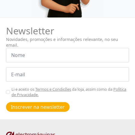
Newsletter
Novidades, promoções e informações relevante, no seu
email.
Nome
*
Email
*
Aceitar
Li e aceito os
Termos e Condições
da loja, assim como da
Política
de Privacidade.
Poiticas
de
Inscrever na newsletter
privacidade
*