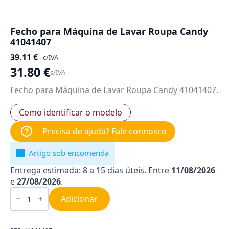
Fecho para Máquina de Lavar Roupa Candy
41041407
39.11
€
c/IVA
31.80
€
s/IVA
Fecho para Máquina de Lavar Roupa Candy 41041407.
Como identificar o modelo
Precisa de ajuda? Fale connosco
Artigo sob encomenda
Entrega estimada: 8 a 15 dias úteis. Entre
11/08/2026
e
27/08/2026
.
Quantidade
de
Adicionar
Fecho
para
Máquina
de