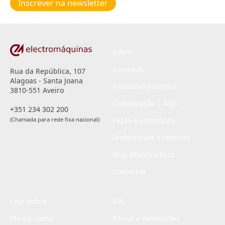
Inscrever na newsletter
privacidade
*
Sobre
Carreiras
Rua da República, 107
Alagoas - Santa Joana
Assistência técnica
3810-551 Aveiro
Climatização | AQS
+351 234 302 200
(Chamada para rede fixa nacional)
Peças e acessórios
Profissionais e revenda
Blog #Electrodicas
Contactos
Loja online
RAL
Minha conta
Envios e devoluções