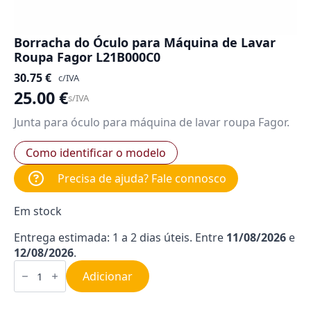
Borracha do Óculo para Máquina de Lavar
Roupa Fagor L21B000C0
30.75
€
c/IVA
25.00
€
s/IVA
Junta para óculo para máquina de lavar roupa Fagor.
Como identificar o modelo
Precisa de ajuda? Fale connosco
Em stock
Entrega estimada: 1 a 2 dias úteis. Entre
11/08/2026
e
12/08/2026
.
Quantidade
de
Adicionar
Borracha
do
Óculo