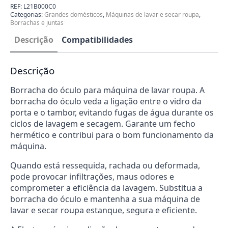
para
REF:
L21B000C0
Máquina
Categorias:
Grandes domésticos
,
Máquinas de lavar e secar roupa
,
de
Borrachas e juntas
Lavar
Roupa
Descrição
Compatibilidades
Fagor
L21B000C0
Descrição
Borracha do óculo para máquina de lavar roupa. A
borracha do óculo veda a ligação entre o vidro da
porta e o tambor, evitando fugas de água durante os
ciclos de lavagem e secagem. Garante um fecho
hermético e contribui para o bom funcionamento da
máquina.
Quando está ressequida, rachada ou deformada,
pode provocar infiltrações, maus odores e
comprometer a eficiência da lavagem. Substitua a
borracha do óculo e mantenha a sua máquina de
lavar e secar roupa estanque, segura e eficiente.