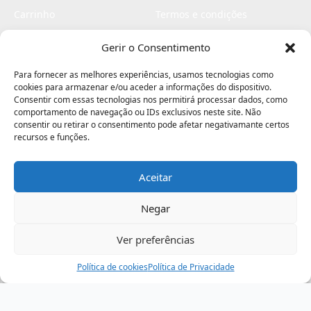
Carrinho
Termos e condições
Checkout
Politica de privacidade
Gerir o Consentimento
Profissionais
Livro de reclamações
Para fornecer as melhores experiências, usamos tecnologias como
Livro de elogios
cookies para armazenar e/ou aceder a informações do dispositivo.
Consentir com essas tecnologias nos permitirá processar dados, como
comportamento de navegação ou IDs exclusivos neste site. Não
consentir ou retirar o consentimento pode afetar negativamante certos
recursos e funções.
Aceitar
Electromaquinas ©2026
Criado por
contágio - agência criativa
Negar
Ver preferências
Procurar
Política de cookies
Assistência
Política de Privacidade
Ajuda
Minha Conta
Passo
de