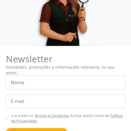
Newsletter
Novidades, promoções e informações relevante, no seu
email.
Nome
*
Email
*
Aceitar
Li e aceito os
Termos e Condições
da loja, assim como da
Política
de Privacidade.
Poiticas
de