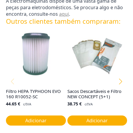
A Electromáquinas dispõe de uma vasta gama de
peças para eletrodomésticos. Se procura algo e não
encontra, consulte-nos
aqui
.
Outros clientes também compraram:
Filtro HEPA TYPHOON EVO
Sacos Descartáveis e Filtro
Co
160 R10052-SC
NEW CONCEPT (5+1)
TY
G
44.65
€
38.75
€
c/IVA
c/IVA
1
Adicionar
Adicionar