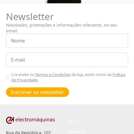
Newsletter
Novidades, promoções e informações relevante, no seu
email.
Nome
*
Email
*
Aceitar
Li e aceito os
Termos e Condições
da loja, assim como da
Política
de Privacidade.
Poiticas
de
Inscrever na newsletter
privacidade
*
Sobre
Carreiras
Rua da República, 107