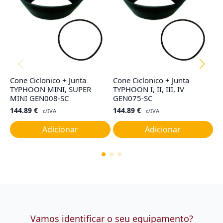
Cone Ciclonico + Junta
Cone Ciclonico + Junta
Co
TYPHOON MINI, SUPER
TYPHOON I, II, III, IV
R
MINI GEN008-SC
GEN075-SC
4
144.89
€
144.89
€
c/IVA
c/IVA
Adicionar
Adicionar
Vamos identificar o seu equipamento?