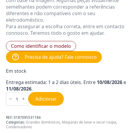
com base na imagem. Algumas peças visualmente
semelhantes podem corresponder a referências
diferentes e não compatíveis com o seu
eletrodoméstico.
Para assegurar a escolha correta, entre em contacto
connosco. Teremos todo o gosto em ajudar.
Como identificar o modelo
Precisa de ajuda? Fale connosco
Em stock
Entrega estimada: 1 a 2 dias úteis. Entre
10/08/2026
e
11/08/2026
.
Quantidade
de
Adicionar
Condensador
de
09MF
450V
REF:
0187095531184
Categorias:
Grandes domésticos
,
Máquinas de lavar e secar roupa
,
Condensadores