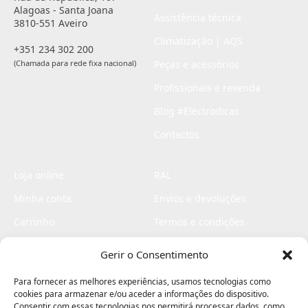
Alagoas - Santa Joana
Assistência técnica
3810-551 Aveiro
Climatização | AQS
+351 234 302 200
(Chamada para rede fixa nacional)
Peças e acessórios
Profissionais e revenda
Blog #Electrodicas
Contactos
Loja online
RAL
Minha conta
Envios e devoluções
Carrinho
Termos e condições
Checkout
Politica de privacidade
Gerir o Consentimento
Profissionais
Livro de reclamações
Para fornecer as melhores experiências, usamos tecnologias como
Livro de elogios
cookies para armazenar e/ou aceder a informações do dispositivo.
Consentir com essas tecnologias nos permitirá processar dados, como