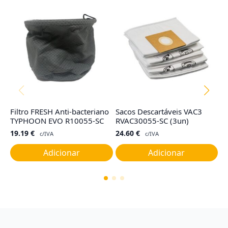
Filtro FRESH Anti-bacteriano
Sacos Descartáveis VAC3
Ju
TYPHOON EVO R10055-SC
RVAC30055-SC (3un)
C
19.19
€
24.60
€
7
c/IVA
c/IVA
Adicionar
Adicionar