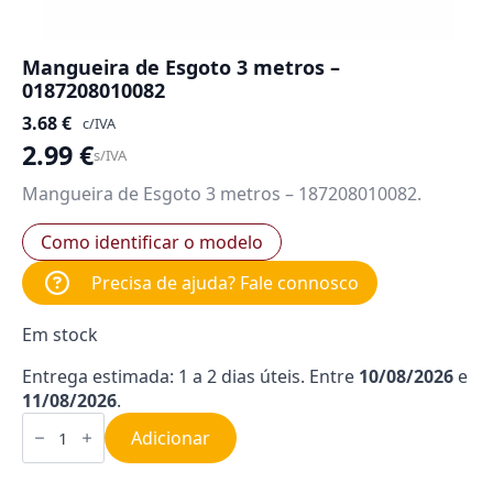
Mangueira de Esgoto 3 metros –
0187208010082
3.68
€
c/IVA
2.99
€
s/IVA
Mangueira de Esgoto 3 metros – 187208010082.
Como identificar o modelo
Precisa de ajuda? Fale connosco
Em stock
Entrega estimada: 1 a 2 dias úteis. Entre
10/08/2026
e
11/08/2026
.
Quantidade
de
Adicionar
Mangueira
de
Esgoto