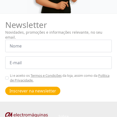
Newsletter
Novidades, promoções e informações relevante, no seu
email.
Nome
*
Email
*
Aceitar
Li e aceito os
Termos e Condições
da loja, assim como da
Política
de Privacidade.
Poiticas
de
Inscrever na newsletter
privacidade
*
Sobre