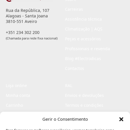
Carreiras
Rua da República, 107
Alagoas - Santa Joana
Assistência técnica
3810-551 Aveiro
Climatização | AQS
+351 234 302 200
(Chamada para rede fixa nacional)
Peças e acessórios
Profissionais e revenda
Blog #Electrodicas
Contactos
Loja online
RAL
Minha conta
Envios e devoluções
Carrinho
Termos e condições
Checkout
Politica de privacidade
Gerir o Consentimento
Profissionais
Livro de reclamações