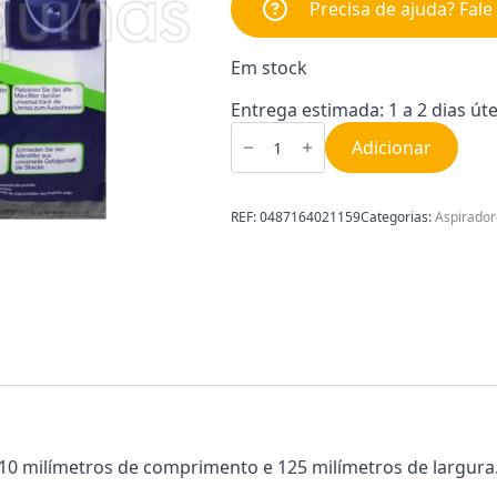
Precisa de ajuda? Fal
Em stock
Entrega estimada: 1 a 2 dias úte
Quantidade
de
Adicionar
Filtro
Aspirador
Universal
310X125
REF:
0487164021159
Categorias:
Aspirador
0487164021159
m 310 milímetros de comprimento e 125 milímetros de largura