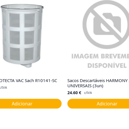
ROTECTA VAC Sach R10141-SC
Sacos Descartáveis HARMONY 
UNIVERSAIS (3un)
c/IVA
24.60
€
c/IVA
Adicionar
Adicionar