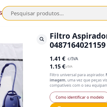
Pesquisar
Filtro Aspirad
0487164021159
1.41
€
c/IVA
1.15
€
s/IVA
Filtro universal para aspirador.
imagem
, uma vez que peças v
compatíveis com o seu equipam
Como identificar o modelo