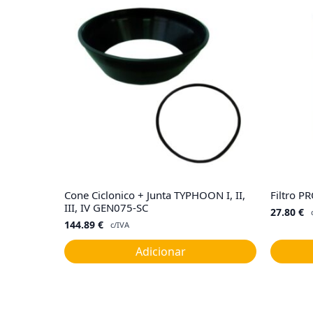
Cone Ciclonico + Junta TYPHOON I, II,
Filtro P
III, IV GEN075-SC
27.80
€
144.89
€
c/IVA
Adicionar