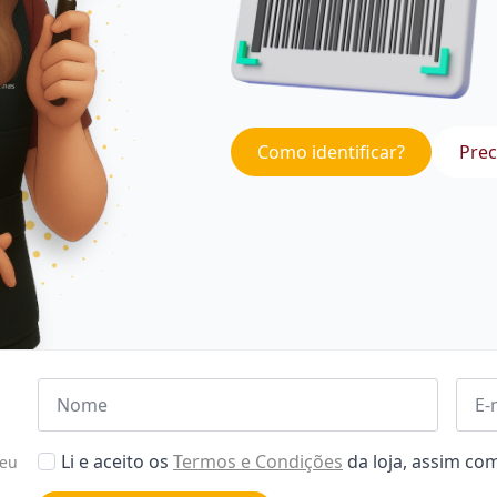
Como identificar?
Prec
Nome
Emai
*
*
Aceitar
Li e aceito os
Termos e Condições
da loja, assim c
seu
Poiticas