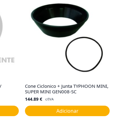
/
Cone Ciclonico + Junta TYPHOON MINI,
SUPER MINI GEN008-SC
144.89
€
c/IVA
Adicionar