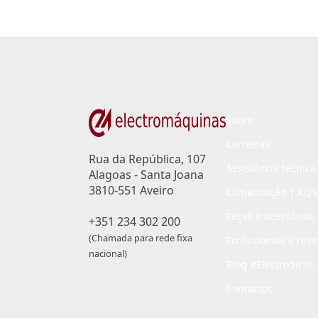
Sobre
Carreiras
Rua da República, 107
Assistência técnica
Alagoas - Santa Joana
3810-551 Aveiro
Climatização | AQS
Peças e acessórios
+351 234 302 200
(Chamada para rede fixa
Profissionais e rev
nacional)
Blog #Electrodicas
Contactos