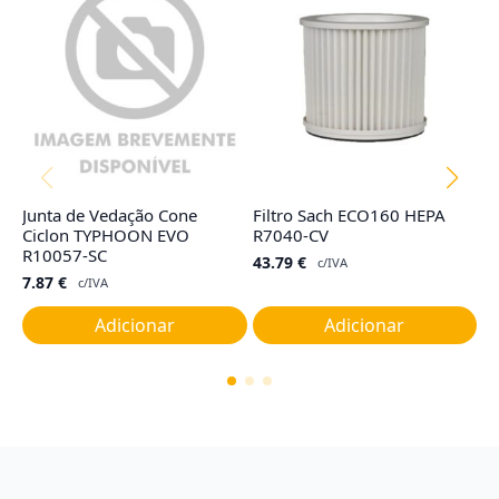
Junta de Vedação Cone
Filtro Sach ECO160 HEPA
F
Ciclon TYPHOON EVO
R7040-CV
R
R10057-SC
43.79
€
7
c/IVA
7.87
€
c/IVA
Adicionar
Adicionar