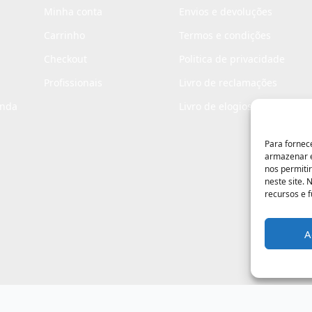
Minha conta
Envios e devoluções
Carrinho
Termos e condições
Checkout
Politica de privacidade
Profissionais
Livro de reclamações
enda
Livro de elogios
Para fornec
armazenar e
nos permiti
neste site.
recursos e 
A