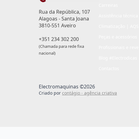
Carreiras
Rua da República, 107
Assistência técnica
Alagoas - Santa Joana
3810-551 Aveiro
Climatização | AQS
Peças e acessórios
+351 234 302 200
(Chamada para rede fixa
Profissionais e rev
nacional)
Blog #Electrodicas
Contactos
Electromaquinas ©2026
Criado por
contágio - agência criativa
Passo
de