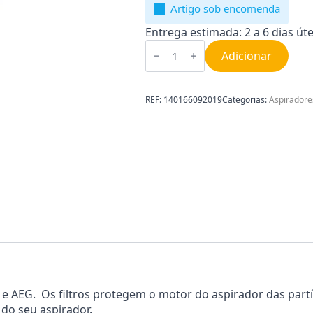
Artigo sob encomenda
Entrega estimada: 2 a 6 dias úte
Quantidade
de
Adicionar
Filtro
de
aspirador
AEG
REF:
140166092019
Categorias:
Aspiradore
|
Electrolux
140166092019
ux e AEG. Os filtros protegem o motor do aspirador das partí
 do seu aspirador.