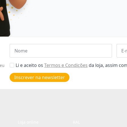
Nome
Emai
*
*
Aceitar
Li e aceito os
Termos e Condições
da loja, assim c
seu
Poiticas
de
Inscrever na newsletter
privacidade
*
Loja online
RAL