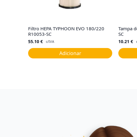
Filtro HEPA TYPHOON EVO 180/220
Tampa de
R10053-SC
SC
55.10
€
10.21
€
c/IVA
Adicionar