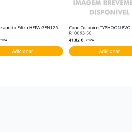
 aperto Filtro HEPA GEN125-
Cone Ciclonico TYPHOON EVO 
R10063-SC
41.82
€
c/IVA
c/IVA
Adicionar
Adicionar