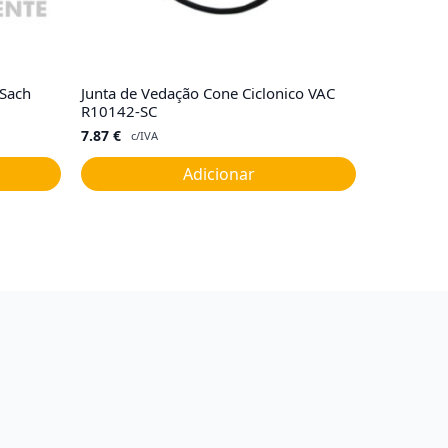
Sach
Junta de Vedação Cone Ciclonico VAC
R10142-SC
7.87
€
c/IVA
Adicionar