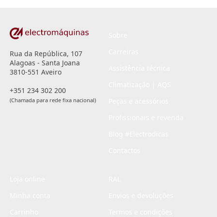
*
Sobre
Carreiras
Rua da República, 107
Alagoas - Santa Joana
Assistência técnica
3810-551 Aveiro
Climatização | AQS
+351 234 302 200
(Chamada para rede fixa nacional)
Peças e acessórios
Profissionais e revenda
Blog #Electrodicas
Contactos
Loja online
RAL
Minha conta
Envios e devoluções
Carrinho
Termos e condições