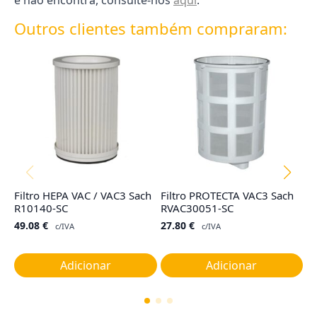
e não encontra, consulte-nos
aqui
.
Outros clientes também compraram:
Filtro HEPA VAC / VAC3 Sach
Filtro PROTECTA VAC3 Sach
Ju
R10140-SC
RVAC30051-SC
C
R
49.08
€
27.80
€
c/IVA
c/IVA
7
Adicionar
Adicionar