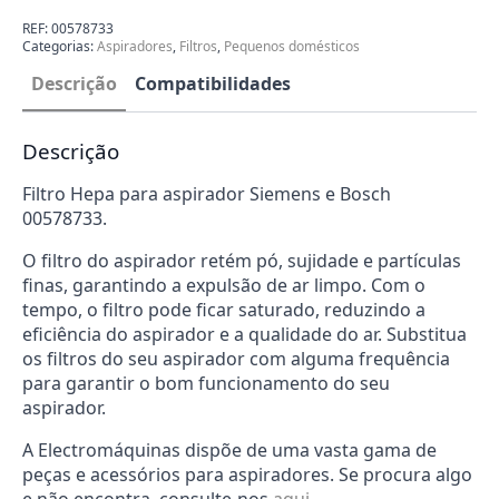
para
Aspirador
REF:
00578733
Bosch
Categorias:
Aspiradores
,
Filtros
,
Pequenos domésticos
Siemens
00578733
Descrição
Compatibilidades
Descrição
Filtro Hepa para aspirador Siemens e Bosch
00578733.
O filtro do aspirador retém pó, sujidade e partículas
finas, garantindo a expulsão de ar limpo. Com o
tempo, o filtro pode ficar saturado, reduzindo a
eficiência do aspirador e a qualidade do ar. Substitua
os filtros do seu aspirador com alguma frequência
para garantir o bom funcionamento do seu
aspirador.
A Electromáquinas dispõe de uma vasta gama de
peças e acessórios para aspiradores. Se procura algo