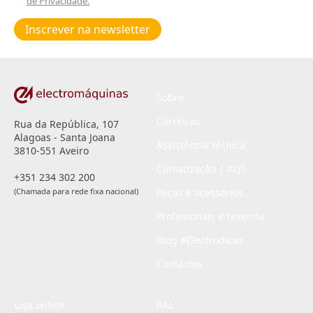
de Privacidade.
Poiticas
de
Inscrever na newsletter
privacidade
*
Sobre
Carreiras
Rua da República, 107
Alagoas - Santa Joana
Assistência técnica
3810-551 Aveiro
Climatização | AQS
+351 234 302 200
(Chamada para rede fixa nacional)
Peças e acessórios
Profissionais e revenda
Blog #Electrodicas
Contactos
Loja online
RAL