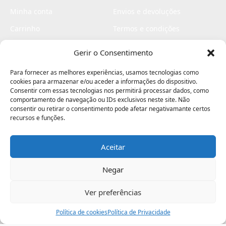
Minha conta
Envios e devoluções
Carrinho
Termos e condições
Checkout
Politica de privacidade
Gerir o Consentimento
Profissionais
Livro de reclamações
Para fornecer as melhores experiências, usamos tecnologias como
Livro de elogios
cookies para armazenar e/ou aceder a informações do dispositivo.
Consentir com essas tecnologias nos permitirá processar dados, como
comportamento de navegação ou IDs exclusivos neste site. Não
consentir ou retirar o consentimento pode afetar negativamante certos
recursos e funções.
Aceitar
Electromaquinas ©2026
Criado por
contágio - agência criativa
Negar
Ver preferências
Procurar
Política de cookies
Assistência
Política de Privacidade
Ajuda
Minha Conta