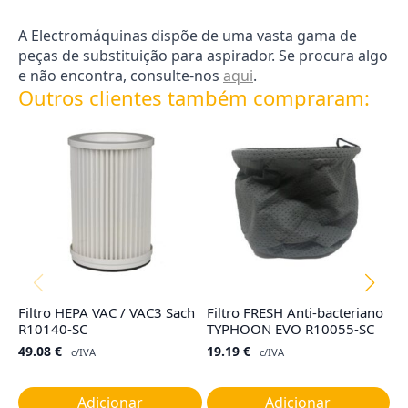
A Electromáquinas dispõe de uma vasta gama de
peças de substituição para aspirador. Se procura algo
e não encontra, consulte-nos
aqui
.
Outros clientes também compraram:
Filtro HEPA VAC / VAC3 Sach
Filtro FRESH Anti-bacteriano
F
R10140-SC
TYPHOON EVO R10055-SC
R
49.08
€
19.19
€
7
c/IVA
c/IVA
Adicionar
Adicionar