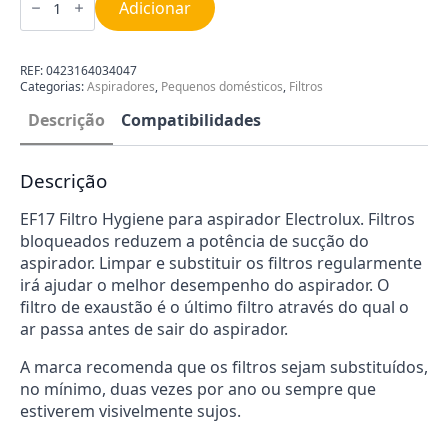
de
Adicionar
Filtro
Hygiene
EF17
Electrolux
REF:
0423164034047
9092880526
Categorias:
Aspiradores
,
Pequenos domésticos
,
Filtros
Descrição
Compatibilidades
Descrição
EF17 Filtro Hygiene para aspirador Electrolux. Filtros
bloqueados reduzem a potência de sucção do
aspirador. Limpar e substituir os filtros regularmente
irá ajudar o melhor desempenho do aspirador. O
filtro de exaustão é o último filtro através do qual o
ar passa antes de sair do aspirador.
A marca recomenda que os filtros sejam substituídos,
no mínimo, duas vezes por ano ou sempre que
estiverem visivelmente sujos.