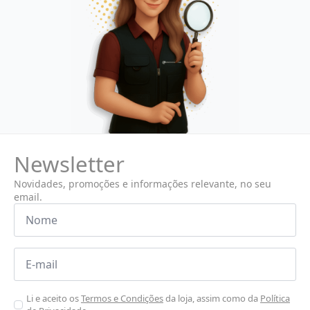
Newsletter
Novidades, promoções e informações relevante, no seu
email.
Nome
*
Email
*
Aceitar
Li e aceito os
Termos e Condições
da loja, assim como da
Política