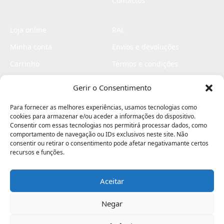
Contactos
Loja online
RAL
Minha conta
Envios e devoluções
Carrinho
Termos e condições
Checkout
Politica de privacidade
Gerir o Consentimento
Profissionais
Livro de reclamações
Para fornecer as melhores experiências, usamos tecnologias como
Livro de elogios
cookies para armazenar e/ou aceder a informações do dispositivo.
Consentir com essas tecnologias nos permitirá processar dados, como
comportamento de navegação ou IDs exclusivos neste site. Não
consentir ou retirar o consentimento pode afetar negativamante certos
recursos e funções.
Aceitar
Electromaquinas ©2026
Criado por
contágio - agência criativa
Negar