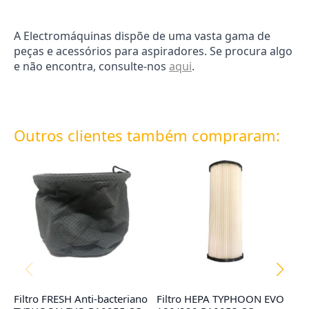
A Electromáquinas dispõe de uma vasta gama de
peças e acessórios para aspiradores. Se procura algo
e não encontra, consulte-nos
aqui
.
Outros clientes também compraram:
Filtro FRESH Anti-bacteriano
Filtro HEPA TYPHOON EVO
F