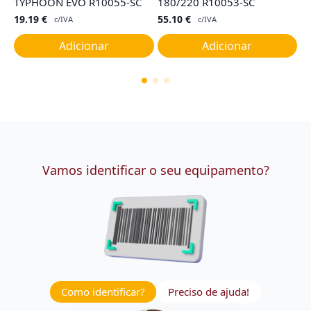
TYPHOON EVO R10055-SC
180/220 R10053-SC
R
19.19
€
55.10
€
7
c/IVA
c/IVA
Adicionar
Adicionar
Vamos identificar o seu equipamento?
Como identificar?
Preciso de ajuda!