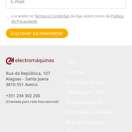
*
Aceitar
Li e aceito os
Termos e Condições
da loja, assim como da
Política
de Privacidade.
Poiticas
de
Inscrever na newsletter
privacidade
*
Sobre
Carreiras
Rua da República, 107
Alagoas - Santa Joana
Assistência técnica
3810-551 Aveiro
Climatização | AQS
+351 234 302 200
(Chamada para rede fixa nacional)
Peças e acessórios
Profissionais e revenda
Blog #Electrodicas