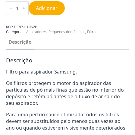
Quantidade
de
Adicionar
Filtro
para
Aspirador
Samsung
REF:
DC97-01962B
DC97-
Categorias:
Aspiradores
,
Pequenos domésticos
,
Filtros
01962B
Descrição
Descrição
Filtro para aspirador Samsung.
Os filtros protegem o motor do aspirador das
partículas de pó mais finas que estão no interior do
depósito e retêm pó antes de o fluxo de ar sair do
seu aspirador.
Para uma performance otimizada todos os filtros
devem ser substituídos pelo menos duas vezes ao
ano ou quando estiverem visivelmente deteriorados.