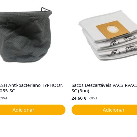
RESH Anti-bacteriano TYPHOON
Sacos Descartáveis VAC3 RVA
055-SC
SC (3un)
24.60
€
c/IVA
c/IVA
Adicionar
Adicionar