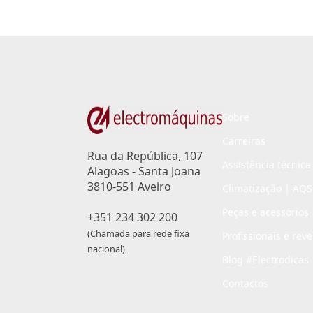
Sobre
Carreiras
Rua da República, 107
Assistência técnica
Alagoas - Santa Joana
3810-551 Aveiro
Climatização | AQS
Peças e acessórios
+351 234 302 200
(Chamada para rede fixa
Profissionais e rev
nacional)
Blog #Electrodicas
Contactos