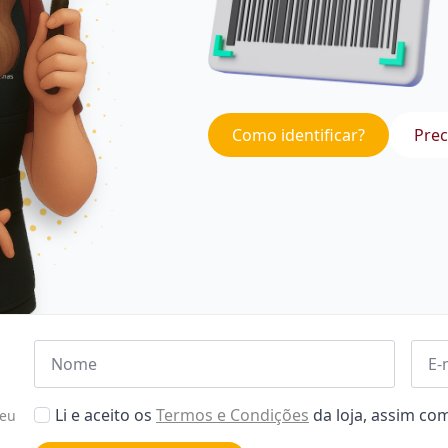
Como identificar?
Prec
Nome
Emai
*
*
Aceitar
Li e aceito os
Termos e Condições
da loja, assim c
seu
Poiticas