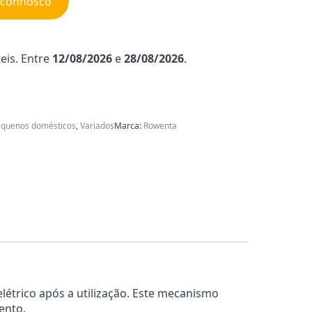
e connosco
eis. Entre
12/08/2026
e
28/08/2026
.
quenos domésticos
,
Variados
Marca:
Rowenta
étrico após a utilização. Este mecanismo
ento.