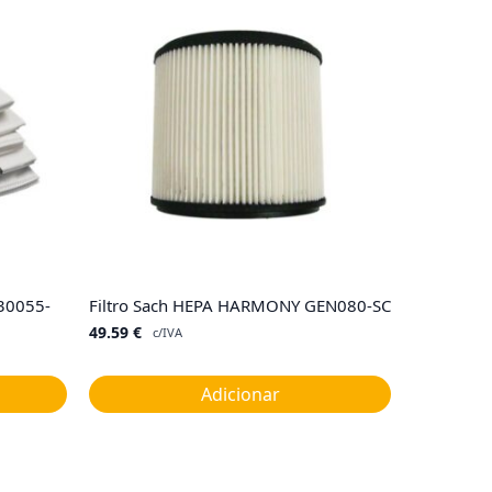
C30055-
Filtro Sach HEPA HARMONY GEN080-SC
49.59
€
c/IVA
Adicionar