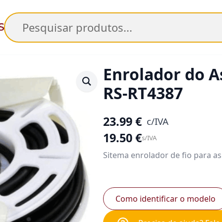
Pesquisar
Enrolador do 
RS-RT4387
23.99
€
c/IVA
19.50
€
s/IVA
Sitema enrolador de fio para a
Como identificar o modelo