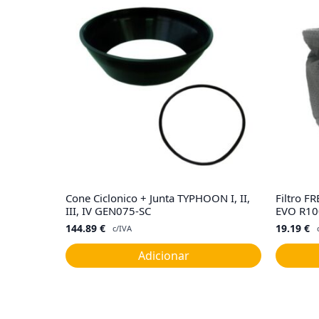
Cone Ciclonico + Junta TYPHOON I, II,
Filtro F
III, IV GEN075-SC
EVO R10
144.89
€
19.19
€
c/IVA
Adicionar