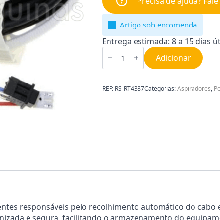
Precisa de ajuda? Fal
Artigo sob encomenda
Entrega estimada: 8 a 15 dias út
Quantidade
de
Adicionar
Enrolador
do
Aspirador
Rowenta
REF:
RS-RT4387
Categorias:
Aspiradores
,
Pe
RS-
RT4387
tes responsáveis pelo recolhimento automático do cabo el
nizada e segura, facilitando o armazenamento do equipam