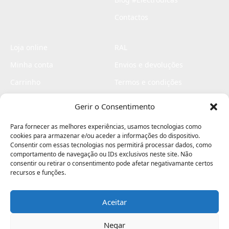
Contactos
Loja online
RAL
Minha conta
Envios e devoluções
Carrinho
Termos e condições
Checkout
Politica de privacidade
Gerir o Consentimento
Profissionais
Livro de reclamações
Para fornecer as melhores experiências, usamos tecnologias como
Livro de elogios
cookies para armazenar e/ou aceder a informações do dispositivo.
Consentir com essas tecnologias nos permitirá processar dados, como
comportamento de navegação ou IDs exclusivos neste site. Não
consentir ou retirar o consentimento pode afetar negativamante certos
recursos e funções.
Aceitar
Electromaquinas ©2026
Criado por
contágio - agência criativa
Negar