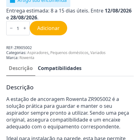
Artigo sob encomenda
Entrega estimada: 8 a 15 dias úteis. Entre
12/08/2026
e
28/08/2026
.
Quantidade
de
Adicionar
Estação
de
Ancoragem
Rowenta
REF:
ZR905002
ZR905002
Categorias:
Aspiradores
,
Pequenos domésticos
,
Variados
Marca:
Rowenta
Descrição
Compatibilidades
Descrição
A estação de ancoragem Rowenta ZR905002 é a
solução prática para guardar e manter o seu
aspirador sempre pronto a utilizar. Sendo uma peça
original, assegura compatibilidade e um encaixe
adequado com o equipamento correspondente.
Ideal para instalação na parede, esta base permite