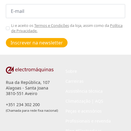
Email
*
Aceitar
Li e aceito os
Termos e Condições
da loja, assim como da
Política
de Privacidade.
Poiticas
de
Inscrever na newsletter
privacidade
*
Sobre
Carreiras
Rua da República, 107
Alagoas - Santa Joana
Assistência técnica
3810-551 Aveiro
Climatização | AQS
+351 234 302 200
(Chamada para rede fixa nacional)
Peças e acessórios
Profissionais e revenda
Blog #Electrodicas