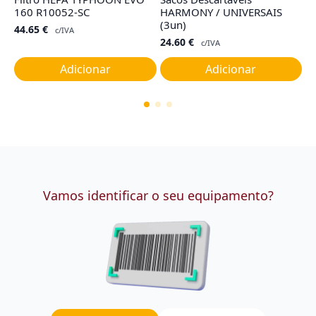
160 R10052-SC
HARMONY / UNIVERSAIS
R
(3un)
44.65
€
2
c/IVA
24.60
€
c/IVA
Adicionar
Adicionar
Vamos identificar o seu equipamento?