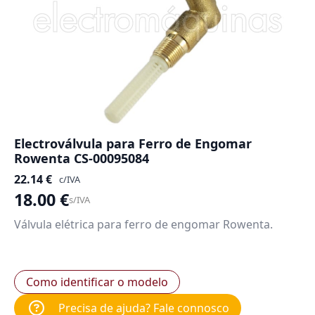
Electroválvula para Ferro de Engomar
Rowenta CS-00095084
22.14
€
c/IVA
18.00
€
s/IVA
Válvula elétrica para ferro de engomar Rowenta.
Como identificar o modelo
Precisa de ajuda? Fale connosco