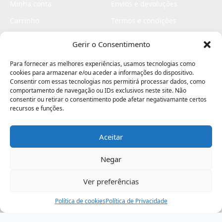
Minha conta
Envios e devoluções
Carrinho
Termos e condições
Checkout
Politica de privacidade
Gerir o Consentimento
Profissionais
Livro de reclamações
Para fornecer as melhores experiências, usamos tecnologias como
Livro de elogios
cookies para armazenar e/ou aceder a informações do dispositivo.
Consentir com essas tecnologias nos permitirá processar dados, como
comportamento de navegação ou IDs exclusivos neste site. Não
consentir ou retirar o consentimento pode afetar negativamante certos
recursos e funções.
Aceitar
Electromaquinas ©2026
Criado por
contágio - agência criativa
Negar
Ver preferências
Procurar
Política de cookies
Assistência
Política de Privacidade
Ajuda
Minha Conta
Passo