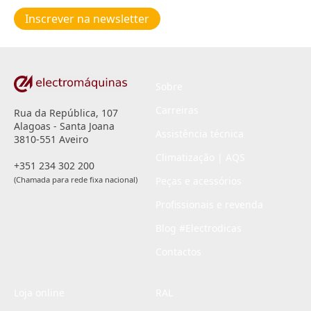
de
Inscrever na newsletter
privacidade
*
Sobre
Carreiras
Rua da República, 107
Alagoas - Santa Joana
Assistência técnica
3810-551 Aveiro
Climatização | AQS
+351 234 302 200
(Chamada para rede fixa nacional)
Peças e acessórios
Profissionais e revenda
Blog #Electrodicas
Contactos
Loja online
RAL