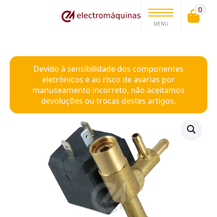
0
MENU
Devido à sensibilidade dos componentes
eletrónicos e ao risco de avarias por
manuseamento incorreto, não aceitamos
devoluções ou trocas destes artigos.