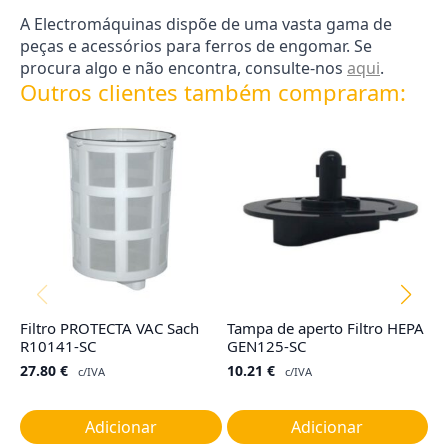
A Electromáquinas dispõe de uma vasta gama de
peças e acessórios para ferros de engomar. Se
procura algo e não encontra, consulte-nos
aqui
.
Outros clientes também compraram:
Filtro PROTECTA VAC Sach
Tampa de aperto Filtro HEPA
Co
R10141-SC
GEN125-SC
R
27.80
€
10.21
€
4
c/IVA
c/IVA
Adicionar
Adicionar