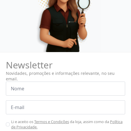
Newsletter
Novidades, promoções e informações relevante, no seu
email.
Nome
*
Email
*
Aceitar
Li e aceito os
Termos e Condições
da loja, assim como da
Política
de Privacidade.
Poiticas