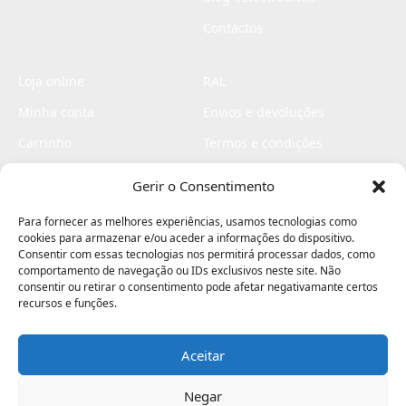
Contactos
Loja online
RAL
Minha conta
Envios e devoluções
Carrinho
Termos e condições
Checkout
Politica de privacidade
Gerir o Consentimento
Profissionais
Livro de reclamações
Para fornecer as melhores experiências, usamos tecnologias como
Livro de elogios
cookies para armazenar e/ou aceder a informações do dispositivo.
Consentir com essas tecnologias nos permitirá processar dados, como
comportamento de navegação ou IDs exclusivos neste site. Não
consentir ou retirar o consentimento pode afetar negativamante certos
recursos e funções.
Aceitar
Electromaquinas ©2026
Criado por
contágio - agência criativa
Negar