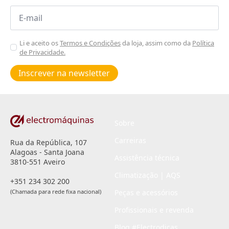
Email
*
Aceitar
Li e aceito os
Termos e Condições
da loja, assim como da
Política
de Privacidade.
Poiticas
de
Inscrever na newsletter
privacidade
*
Sobre
Carreiras
Rua da República, 107
Alagoas - Santa Joana
Assistência técnica
3810-551 Aveiro
Climatização | AQS
+351 234 302 200
(Chamada para rede fixa nacional)
Peças e acessórios
Profissionais e revenda
Blog #Electrodicas