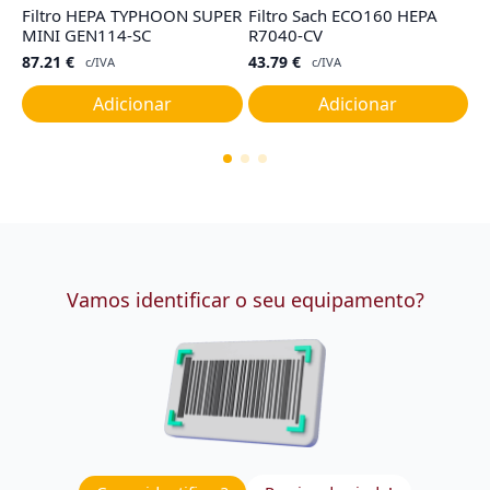
Filtro HEPA TYPHOON SUPER
Filtro Sach ECO160 HEPA
F
MINI GEN114-SC
R7040-CV
I,
87.21
€
43.79
€
9
c/IVA
c/IVA
Adicionar
Adicionar
Vamos identificar o seu equipamento?