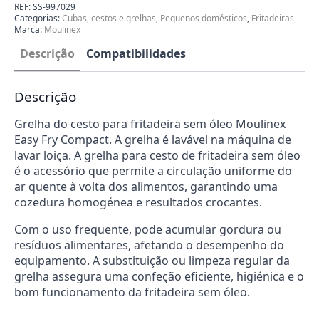
para
REF:
SS-997029
Fritadeira
Categorias:
Cubas, cestos e grelhas
,
Pequenos domésticos
,
Fritadeiras
sem
Marca:
Moulinex
Óleo
Moulinex
Descrição
Compatibilidades
SS-
997029
Descrição
Grelha do cesto para fritadeira sem óleo Moulinex
Easy Fry Compact. A grelha é lavável na máquina de
lavar loiça. A grelha para cesto de fritadeira sem óleo
é o acessório que permite a circulação uniforme do
ar quente à volta dos alimentos, garantindo uma
cozedura homogénea e resultados crocantes.
Com o uso frequente, pode acumular gordura ou
resíduos alimentares, afetando o desempenho do
equipamento. A substituição ou limpeza regular da
grelha assegura uma confeção eficiente, higiénica e o
bom funcionamento da fritadeira sem óleo.