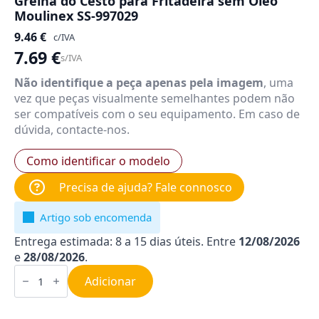
Grelha do Cesto para Fritadeira sem Óleo
Moulinex SS-997029
9.46
€
c/IVA
7.69
€
s/IVA
Não identifique a peça apenas pela imagem
, uma
vez que peças visualmente semelhantes podem não
ser compatíveis com o seu equipamento. Em caso de
dúvida, contacte-nos.
Como identificar o modelo
Precisa de ajuda? Fale connosco
Artigo sob encomenda
Entrega estimada: 8 a 15 dias úteis. Entre
12/08/2026
e
28/08/2026
.
Quantidade
de
Adicionar
Grelha
do
Cesto