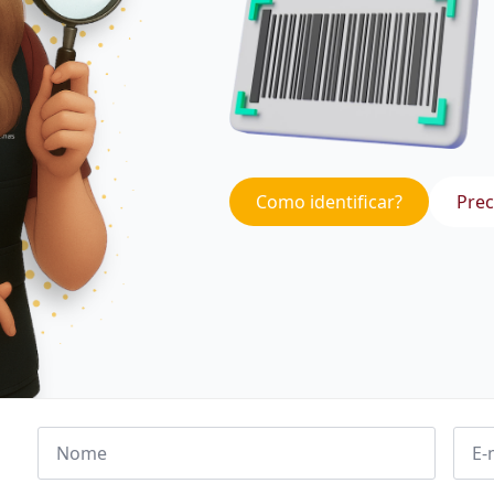
Como identificar?
Prec
Nome
Emai
*
*