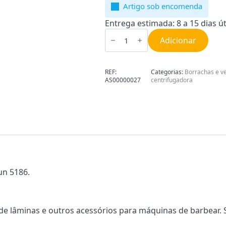
Artigo sob encomenda
Entrega estimada: 8 a 15 dias út
Quantidade
de
Adicionar
Vedante
copo
liquidificadora
Braun
REF:
Categorias:
Borrachas e v
AS00000027
AS00000027
centrifugadora
un 5186.
e lâminas e outros acessórios para máquinas de barbear. S