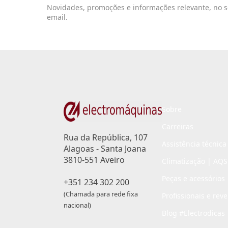
Novidades, promoções e informações relevante, no 
email.
Sobre
Carreiras
Rua da República, 107
Assistência técnica
Alagoas - Santa Joana
3810-551 Aveiro
Climatização | AQS
Peças e acessórios
+351 234 302 200
(Chamada para rede fixa
Profissionais e rev
nacional)
Blog #Electrodicas