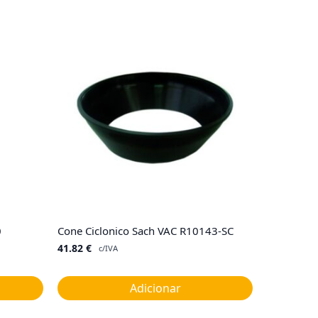
0
Cone Ciclonico Sach VAC R10143-SC
41.82
€
c/IVA
Adicionar