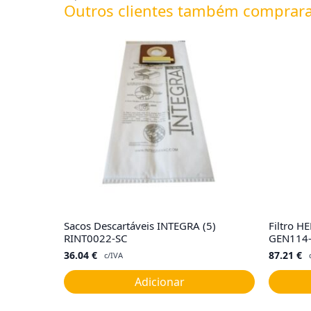
Outros clientes também comprar
Sacos Descartáveis INTEGRA (5)
Filtro 
RINT0022-SC
GEN114
36.04
€
87.21
€
c/IVA
Adicionar