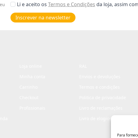
Aceitar
Li e aceito os
Termos e Condições
da loja, assim c
seu
Poiticas
de
Inscrever na newsletter
privacidade
*
Loja online
RAL
Minha conta
Envios e devoluções
Carrinho
Termos e condições
Checkout
Politica de privacidade
Profissionais
Livro de reclamações
enda
Livro de elogios
Para fornec