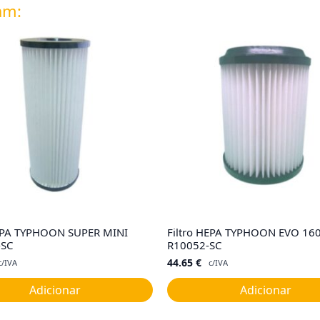
am:
HEPA TYPHOON SUPER MINI
Filtro HEPA TYPHOON EVO 16
-SC
R10052-SC
44.65
€
c/IVA
c/IVA
Adicionar
Adicionar