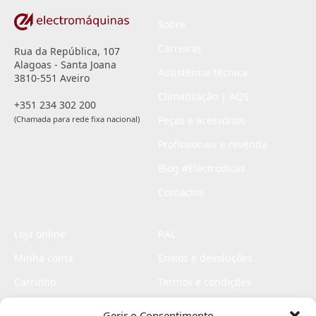
Sobre
Carreiras
Rua da República, 107
Alagoas - Santa Joana
Assistência técnica
3810-551 Aveiro
Climatização | AQS
+351 234 302 200
(Chamada para rede fixa nacional)
Peças e acessórios
Profissionais e revenda
Blog #Electrodicas
Contactos
Loja online
RAL
Minha conta
Envios e devoluções
Carrinho
Termos e condições
Checkout
Politica de privacidade
Gerir o Consentimento