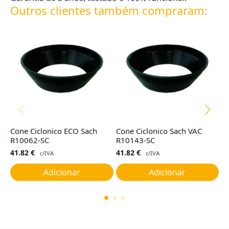
Outros clientes também compraram:
Cone Ciclonico ECO Sach
Cone Ciclonico Sach VAC
Fi
R10062-SC
R10143-SC
R
41.82
€
41.82
€
4
c/IVA
c/IVA
Adicionar
Adicionar