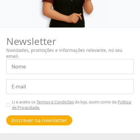
Newsletter
Novidades, promoções e informações relevante, no seu
email.
Nome
*
Email
*
Aceitar
Li e aceito os
Termos e Condições
da loja, assim como da
Política
de Privacidade.
Poiticas
de
Inscrever na newsletter
privacidade
*