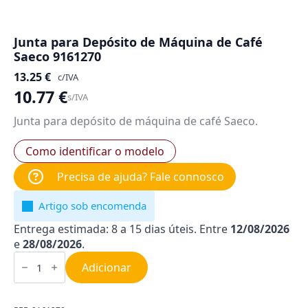
Junta para Depósito de Máquina de Café
Saeco 9161270
13.25
€
c/IVA
10.77
€
s/IVA
Junta para depósito de máquina de café Saeco.
Como identificar o modelo
Precisa de ajuda? Fale connosco
Artigo sob encomenda
Entrega estimada: 8 a 15 dias úteis. Entre
12/08/2026
e
28/08/2026
.
Quantidade
de
Adicionar
Junta
para
Depósito
de