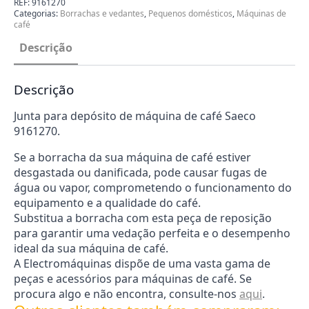
REF:
9161270
Máquina
Categorias:
Borrachas e vedantes
,
Pequenos domésticos
,
Máquinas de
de
café
Café
Saeco
Descrição
9161270
Descrição
Junta para depósito de máquina de café Saeco
9161270.
Se a borracha da sua máquina de café estiver
desgastada ou danificada, pode causar fugas de
água ou vapor, comprometendo o funcionamento do
equipamento e a qualidade do café.
Substitua a borracha com esta peça de reposição
para garantir uma vedação perfeita e o desempenho
ideal da sua máquina de café.
A Electromáquinas dispõe de uma vasta gama de
peças e acessórios para máquinas de café. Se
procura algo e não encontra, consulte-nos
aqui
.