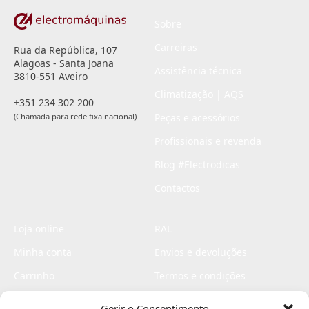
Sobre
Carreiras
Rua da República, 107
Alagoas - Santa Joana
Assistência técnica
3810-551 Aveiro
Climatização | AQS
+351 234 302 200
(Chamada para rede fixa nacional)
Peças e acessórios
Profissionais e revenda
Blog #Electrodicas
Contactos
Loja online
RAL
Minha conta
Envios e devoluções
Carrinho
Termos e condições
Checkout
Politica de privacidade
Gerir o Consentimento