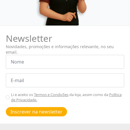
Newsletter
Novidades, promoções e informações relevante, no seu
email.
Nome
*
Email
*
Aceitar
Li e aceito os
Termos e Condições
da loja, assim como da
Política
de Privacidade.
Poiticas
de
Inscrever na newsletter
privacidade
*