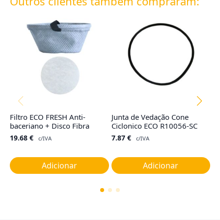
Outros clientes também compraram:
Filtro ECO FRESH Anti-
Junta de Vedação Cone
Sa
baceriano + Disco Fibra
Ciclonico ECO R10056-SC
H
(3
19.68
€
7.87
€
c/IVA
c/IVA
2
Adicionar
Adicionar