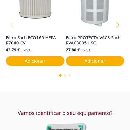
Filtro Sach ECO160 HEPA
Filtro PROTECTA VAC3 Sach
Fi
R7040-CV
RVAC30051-SC
M
43.79
€
27.80
€
6
c/IVA
c/IVA
Adicionar
Adicionar
Vamos identificar o seu equipamento?