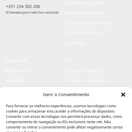
Climatização | AQS
+351 234 302 200
(Chamada para rede fixa nacional)
Peças e acessórios
Profissionais e revenda
Blog #Electrodicas
Contactos
Loja online
RAL
Minha conta
Envios e devoluções
Carrinho
Termos e condições
Checkout
Politica de privacidade
Gerir o Consentimento
Profissionais
Livro de reclamações
Para fornecer as melhores experiências, usamos tecnologias como
Livro de elogios
cookies para armazenar e/ou aceder a informações do dispositivo.
Consentir com essas tecnologias nos permitirá processar dados, como
comportamento de navegação ou IDs exclusivos neste site. Não
consentir ou retirar o consentimento pode afetar negativamante certos