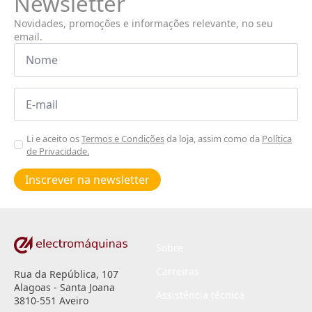
Newsletter
Novidades, promoções e informações relevante, no seu
email.
Nome
*
Email
*
Aceitar
Li e aceito os
Termos e Condições
da loja, assim como da
Política
de Privacidade.
Poiticas
de
Inscrever na newsletter
privacidade
*
Sobre
Carreiras
Rua da República, 107
Alagoas - Santa Joana
Assistência técnica
3810-551 Aveiro