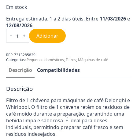
Em stock
Entrega estimada: 1 a 2 dias úteis. Entre
11/08/2026
e
12/08/2026
.
Quantidade
de
Adicionar
Filtro
para
Máquina
de
REF:
7313285829
Café
Categorias:
Pequenos domésticos
,
Filtros
,
Máquinas de café
Delonghi
|
Descrição
Compatibilidades
Whirlpool
7313285829
Descrição
Filtro de 1 chávena para máquinas de café Delonghi e
Whirlpool. O filtro de 1 chávena retém os resíduos de
café moído durante a preparação, garantindo uma
bebida limpa e saborosa. É ideal para doses
individuais, permitindo preparar café fresco e sem
resíduos indesejados.