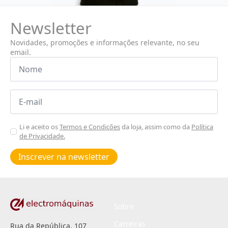
Newsletter
Novidades, promoções e informações relevante, no seu
email.
Nome
*
Email
*
Aceitar
Li e aceito os
Termos e Condições
da loja, assim como da
Política
de Privacidade.
Poiticas
de
Inscrever na newsletter
privacidade
*
Sobre
Carreiras
Rua da República, 107