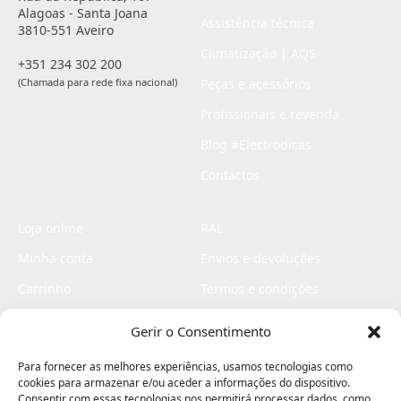
Alagoas - Santa Joana
Assistência técnica
3810-551 Aveiro
Climatização | AQS
+351 234 302 200
(Chamada para rede fixa nacional)
Peças e acessórios
Profissionais e revenda
Blog #Electrodicas
Contactos
Loja online
RAL
Minha conta
Envios e devoluções
Carrinho
Termos e condições
Checkout
Politica de privacidade
Gerir o Consentimento
Profissionais
Livro de reclamações
Para fornecer as melhores experiências, usamos tecnologias como
Livro de elogios
cookies para armazenar e/ou aceder a informações do dispositivo.
Consentir com essas tecnologias nos permitirá processar dados, como