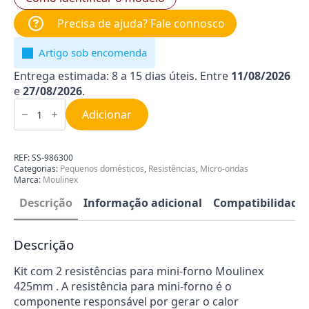
Precisa de ajuda? Fale connosco
Artigo sob encomenda
Entrega estimada: 8 a 15 dias úteis. Entre
11/08/2026
e
27/08/2026
.
Quantidade
de
Adicionar
Conjunto
de
Resistências
para
REF:
SS-986300
Mini-
Categorias:
Pequenos domésticos
,
Resistências
,
Micro-ondas
Forno
Marca:
Moulinex
Moulinex
SS-
Descrição
Informação adicional
Compatibilidade
986300
2
un
Descrição
Kit com 2 resistências para mini-forno Moulinex
425mm . A resistência para mini-forno é o
componente responsável por gerar o calor