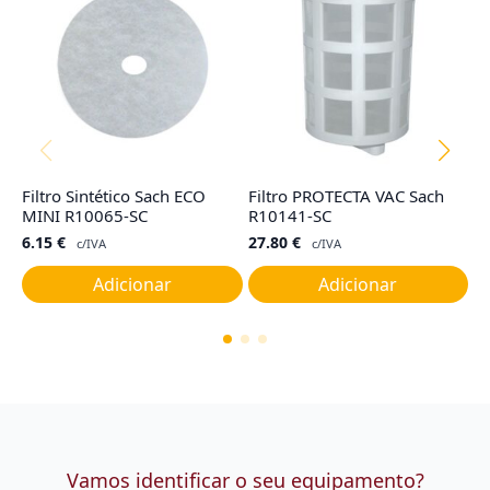
Filtro Sintético Sach ECO
Filtro PROTECTA VAC Sach
S
MINI R10065-SC
R10141-SC
(
6.15
€
27.80
€
3
c/IVA
c/IVA
Adicionar
Adicionar
Vamos identificar o seu equipamento?