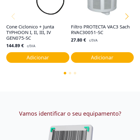
Cone Ciclonico + Junta
Filtro PROTECTA VAC3 Sach
F
TYPHOON I, II, III, IV
RVAC30051-SC
I,
GEN075-SC
27.80
€
9
c/IVA
144.89
€
c/IVA
Adicionar
Adicionar
Vamos identificar o seu equipamento?