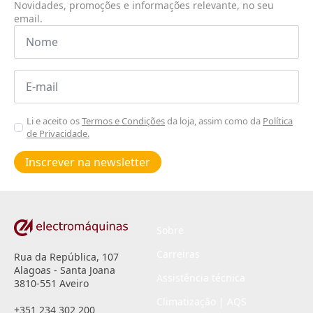
Novidades, promoções e informações relevante, no seu
email.
Nome
*
Email
*
Aceitar
Li e aceito os
Termos e Condições
da loja, assim como da
Política
de Privacidade.
Poiticas
de
Inscrever na newsletter
privacidade
*
Sobre
Carreiras
Rua da República, 107
Alagoas - Santa Joana
Assistência técnica
3810-551 Aveiro
Climatização | AQS
+351 234 302 200