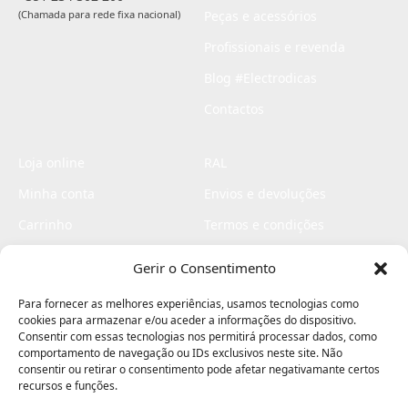
(Chamada para rede fixa nacional)
Peças e acessórios
Profissionais e revenda
Blog #Electrodicas
Contactos
Loja online
RAL
Minha conta
Envios e devoluções
Carrinho
Termos e condições
Checkout
Politica de privacidade
Gerir o Consentimento
Profissionais
Livro de reclamações
Para fornecer as melhores experiências, usamos tecnologias como
Livro de elogios
cookies para armazenar e/ou aceder a informações do dispositivo.
Consentir com essas tecnologias nos permitirá processar dados, como
comportamento de navegação ou IDs exclusivos neste site. Não
consentir ou retirar o consentimento pode afetar negativamante certos
recursos e funções.