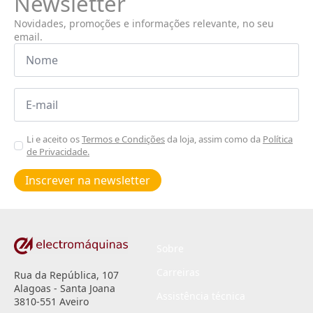
Newsletter
Novidades, promoções e informações relevante, no seu
email.
Nome
*
Email
*
Aceitar
Li e aceito os
Termos e Condições
da loja, assim como da
Política
de Privacidade.
Poiticas
de
Inscrever na newsletter
privacidade
*
Sobre
Carreiras
Rua da República, 107
Alagoas - Santa Joana
Assistência técnica
3810-551 Aveiro