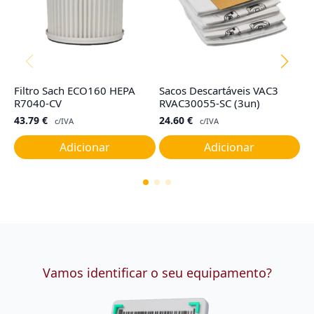
Filtro Sach ECO160 HEPA
Sacos Descartáveis VAC3
Co
R7040-CV
RVAC30055-SC (3un)
R
43.79
€
24.60
€
4
c/IVA
c/IVA
Adicionar
Adicionar
Vamos identificar o seu equipamento?