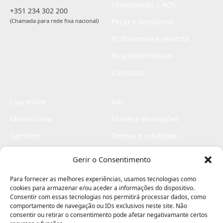
Climatização | AQS
+351 234 302 200
(Chamada para rede fixa nacional)
Peças e acessórios
Profissionais e revenda
Blog #Electrodicas
Contactos
Loja online
RAL
Minha conta
Envios e devoluções
Carrinho
Termos e condições
Checkout
Politica de privacidade
Gerir o Consentimento
Profissionais
Livro de reclamações
Para fornecer as melhores experiências, usamos tecnologias como
Livro de elogios
cookies para armazenar e/ou aceder a informações do dispositivo.
Consentir com essas tecnologias nos permitirá processar dados, como
comportamento de navegação ou IDs exclusivos neste site. Não
consentir ou retirar o consentimento pode afetar negativamante certos