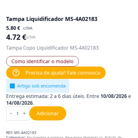
Tampa Liquidificador MS-4A02183
5.80
€
c/IVA
4.72
€
s/IVA
Tampa Copo Liquidificador MS-4A02183
Como identificar o modelo
Precisa de ajuda? Fale connosco
Artigo sob encomenda
Entrega estimada: 2 a 6 dias úteis. Entre
10/08/2026
e
14/08/2026
.
Quantidade
de
Adicionar
Tampa
Liquidificador
MS-
4A02183
REF:
MS-4A02183
Categorias:
Recipientes e tampas
,
Pequenos domésticos
,
Robots de