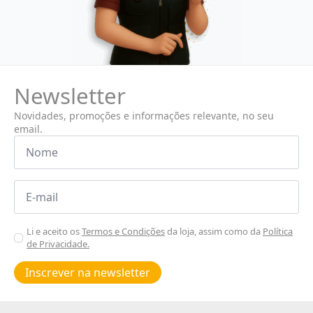
Newsletter
Novidades, promoções e informações relevante, no seu
email.
Nome
*
Email
*
Aceitar
Li e aceito os
Termos e Condições
da loja, assim como da
Política
de Privacidade.
Poiticas
de
Inscrever na newsletter
privacidade
*