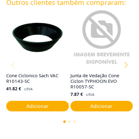
Outros clientes também compraram:
Cone Ciclonico Sach VAC
Junta de Vedação Cone
Co
R10143-SC
Ciclon TYPHOON EVO
R
R10057-SC
41.82
€
4
c/IVA
7.87
€
c/IVA
Adicionar
Adicionar