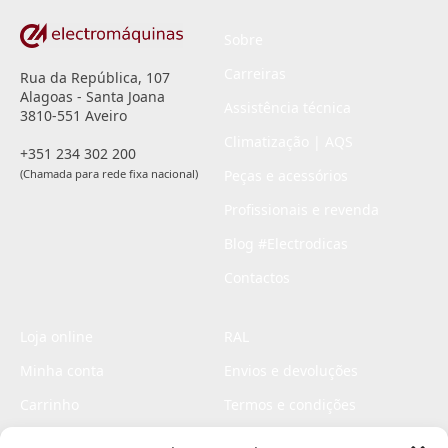
Sobre
Carreiras
Rua da República, 107
Alagoas - Santa Joana
Assistência técnica
3810-551 Aveiro
Climatização | AQS
+351 234 302 200
(Chamada para rede fixa nacional)
Peças e acessórios
Profissionais e revenda
Blog #Electrodicas
Contactos
Loja online
RAL
Minha conta
Envios e devoluções
Carrinho
Termos e condições
Checkout
Politica de privacidade