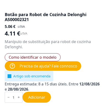
Botão para Robot de Cozinha Delonghi
AS00002321
5.06
€
c/IVA
4.11
€
s/IVA
Manípulo de substituição para robot de cozinha
De’longhi.
Como identificar o modelo
Precisa de ajuda? Fale connosco
Artigo sob encomenda
Entrega estimada: 8 a 15 dias úteis. Entre
12/08/2026
e
28/08/2026
.
Quantidade
de
Adicionar
Botão
para