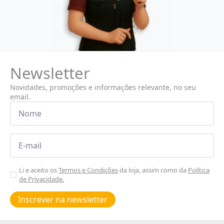
Newsletter
Novidades, promoções e informações relevante, no seu
email.
Nome
*
Email
*
Aceitar
Li e aceito os
Termos e Condições
da loja, assim como da
Política
de Privacidade.
Poiticas
de
Inscrever na newsletter
privacidade
*