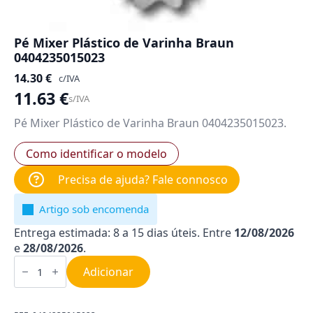
Pé Mixer Plástico de Varinha Braun
0404235015023
14.30
€
c/IVA
11.63
€
s/IVA
Pé Mixer Plástico de Varinha Braun 0404235015023.
Como identificar o modelo
Precisa de ajuda? Fale connosco
Artigo sob encomenda
Entrega estimada: 8 a 15 dias úteis. Entre
12/08/2026
e
28/08/2026
.
Quantidade
de
Adicionar
Pé
Mixer
Plástico
de