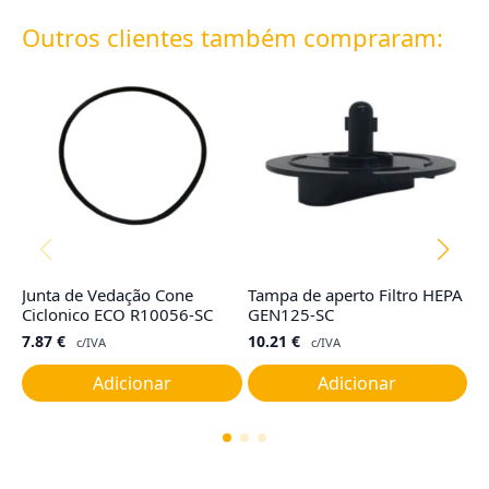
Outros clientes também compraram:
Junta de Vedação Cone
Tampa de aperto Filtro HEPA
Sa
Ciclonico ECO R10056-SC
GEN125-SC
R
7.87
€
10.21
€
2
c/IVA
c/IVA
Adicionar
Adicionar