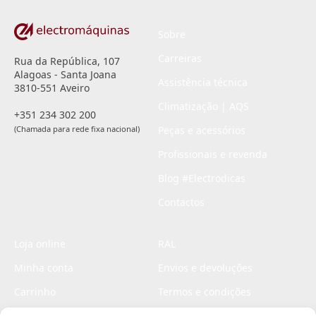
Sobre
Carreiras
Rua da República, 107
Alagoas - Santa Joana
Assistência técnica
3810-551 Aveiro
Climatização | AQS
+351 234 302 200
(Chamada para rede fixa nacional)
Peças e acessórios
Profissionais e revenda
Blog #Electrodicas
Contactos
Loja online
RAL
Minha conta
Envios e devoluções
Carrinho
Termos e condições
Checkout
Politica de privacidade