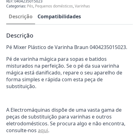
REF:
0404235015023
Varinha
Categorias:
Pés
,
Pequenos domésticos
,
Varinhas
Braun
0404235015023
Descrição
Compatibilidades
Descrição
Pé Mixer Plástico de Varinha Braun 0404235015023.
Pé de varinha mágica para sopas e batidos
misturados na perfeição. Se o pé da sua varinha
mágica está danificado, repare o seu aparelho de
forma simples e rápida com esta peça de
substituição.
A Electromáquinas dispõe de uma vasta gama de
peças de substituição para varinhas e outros
eletrodomésticos. Se procura algo e não encontra,
consulte-nos
aqui
.