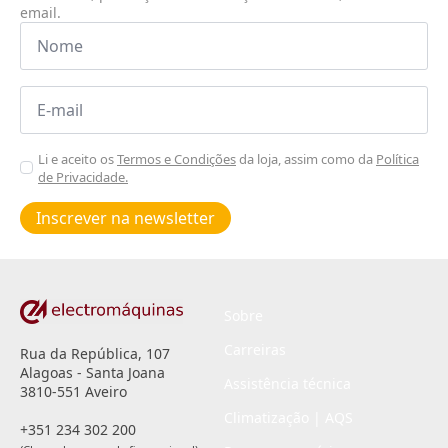
email.
Nome
*
Email
*
Aceitar
Li e aceito os
Termos e Condições
da loja, assim como da
Política
de Privacidade.
Poiticas
de
Inscrever na newsletter
privacidade
*
Sobre
Carreiras
Rua da República, 107
Alagoas - Santa Joana
Assistência técnica
3810-551 Aveiro
Climatização | AQS
+351 234 302 200