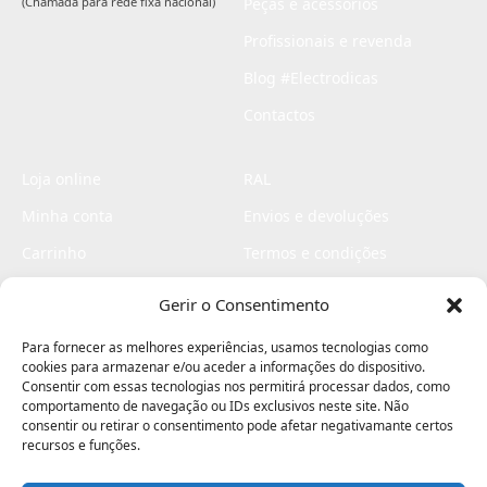
(Chamada para rede fixa nacional)
Peças e acessórios
Profissionais e revenda
Blog #Electrodicas
Contactos
Loja online
RAL
Minha conta
Envios e devoluções
Carrinho
Termos e condições
Checkout
Politica de privacidade
Gerir o Consentimento
Profissionais
Livro de reclamações
Para fornecer as melhores experiências, usamos tecnologias como
Livro de elogios
cookies para armazenar e/ou aceder a informações do dispositivo.
Consentir com essas tecnologias nos permitirá processar dados, como
comportamento de navegação ou IDs exclusivos neste site. Não
consentir ou retirar o consentimento pode afetar negativamante certos
recursos e funções.