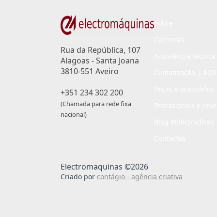
Sobre
Carreiras
Rua da República, 107
Assistência técnica
Alagoas - Santa Joana
3810-551 Aveiro
Climatização | AQS
Peças e acessórios
+351 234 302 200
(Chamada para rede fixa
Profissionais e rev
nacional)
Blog #Electrodicas
Contactos
Electromaquinas ©2026
Criado por
contágio - agência criativa