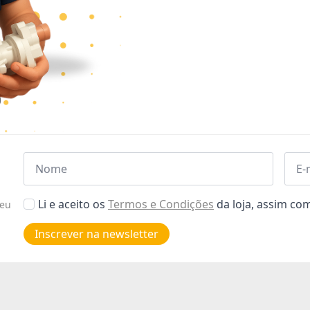
Nome
Emai
*
*
Aceitar
Li e aceito os
Termos e Condições
da loja, assim c
seu
Poiticas
de
Inscrever na newsletter
privacidade
*