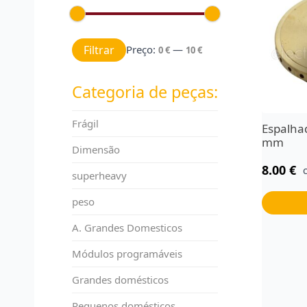
Preço mínimo
Preço máximo
Filtrar
Preço:
—
0 €
10 €
Categoria de peças:
Frágil
Espalha
mm
Dimensão
8.00
€
superheavy
peso
A. Grandes Domesticos
Módulos programáveis
Grandes domésticos
Pequenos domésticos