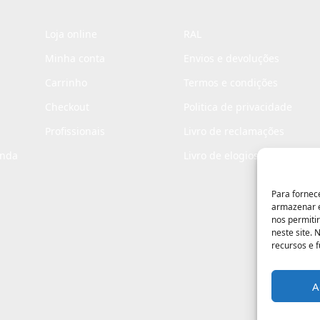
Loja online
RAL
Minha conta
Envios e devoluções
Carrinho
Termos e condições
Checkout
Politica de privacidade
Profissionais
Livro de reclamações
enda
Livro de elogios
Para fornec
armazenar e
nos permiti
neste site.
recursos e 
A