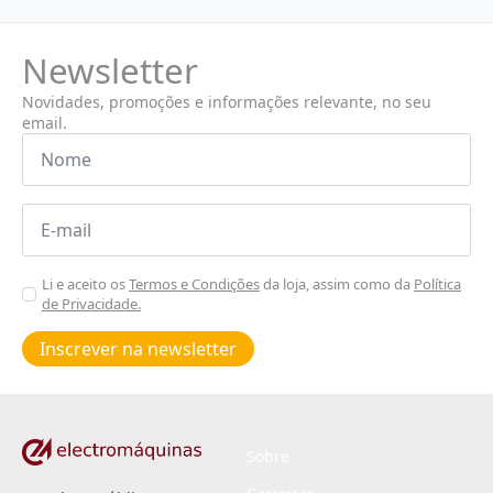
Newsletter
Novidades, promoções e informações relevante, no seu
email.
Nome
*
Email
*
Aceitar
Li e aceito os
Termos e Condições
da loja, assim como da
Política
de Privacidade.
Poiticas
de
Inscrever na newsletter
privacidade
*
Sobre