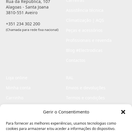
Carreiras
Rua da República, 107
Alagoas - Santa Joana
Assistência técnica
3810-551 Aveiro
Climatização | AQS
+351 234 302 200
(Chamada para rede fixa nacional)
Peças e acessórios
Profissionais e revenda
Blog #Electrodicas
Contactos
Loja online
RAL
Minha conta
Envios e devoluções
Carrinho
Termos e condições
Checkout
Politica de privacidade
Gerir o Consentimento
Profissionais
Livro de reclamações
Para fornecer as melhores experiências, usamos tecnologias como
Livro de elogios
cookies para armazenar e/ou aceder a informações do dispositivo.