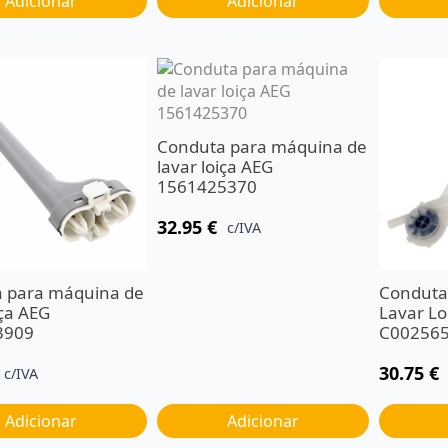
Adicionar
Adicionar
Conduta para máquina de
lavar loiça AEG
1561425370
32.95
€
c/IVA
 para máquina de
Conduta
iça AEG
Lavar Lo
3909
C00256
30.75
€
c/IVA
Adicionar
Adicionar