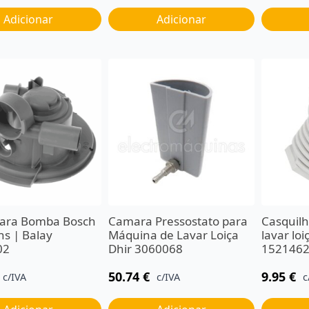
Adicionar
Adicionar
para Bomba Bosch
Camara Pressostato para
Casquil
ns | Balay
Máquina de Lavar Loiça
lavar lo
02
Dhir 3060068
152146
50.74
€
9.95
€
c/IVA
c/IVA
c