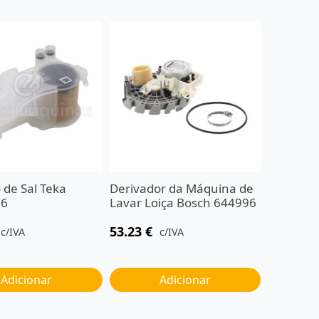
 de Sal Teka
Derivador da Máquina de
56
Lavar Loiça Bosch 644996
53.23
€
c/IVA
c/IVA
Adicionar
Adicionar