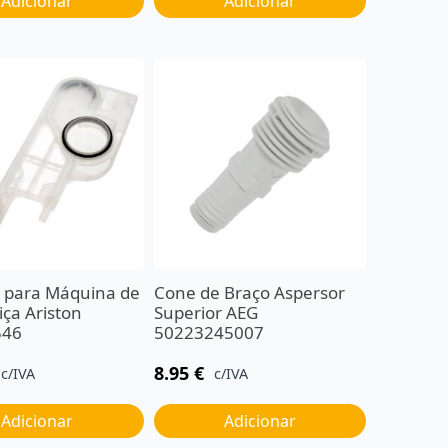
Adicionar
Adicionar
 para Máquina de
Cone de Braço Aspersor
iça Ariston
Superior AEG
546
50223245007
8.95
€
c/IVA
c/IVA
Adicionar
Adicionar