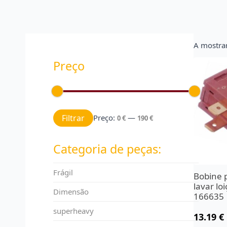
A mostra
Preço
Preço mínimo
Preço máximo
Filtrar
Preço:
—
0 €
190 €
Categoria de peças:
Frágil
Bobine 
lavar lo
Dimensão
166635
superheavy
13.19
€