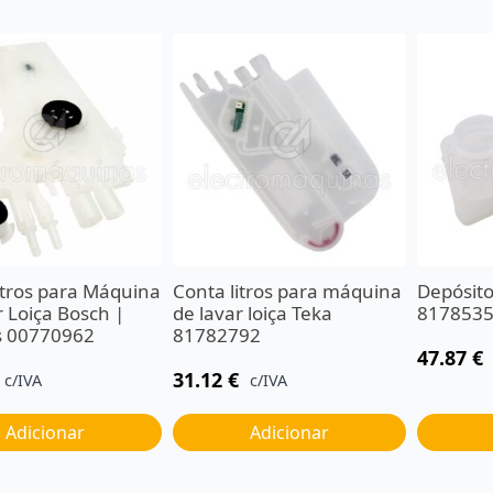
itros para Máquina
Conta litros para máquina
Depósito
 Loiça Bosch |
de lavar loiça Teka
817853
s 00770962
81782792
47.87
€
31.12
€
c/IVA
c/IVA
Adicionar
Adicionar