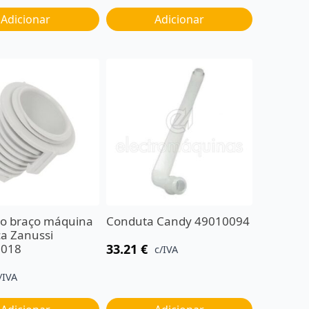
Adicionar
Adicionar
ho braço máquina
Conduta Candy 49010094
iça Zanussi
2018
33.21
€
c/IVA
/IVA