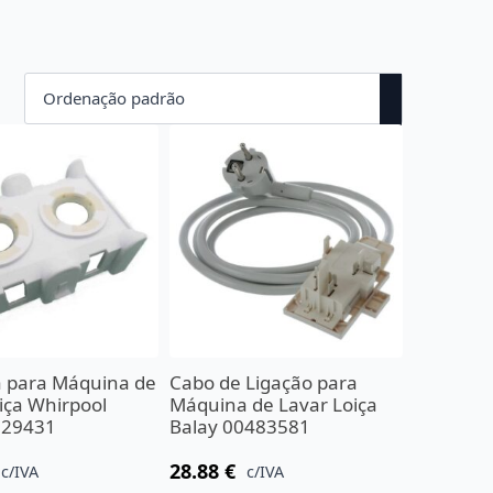
a para Máquina de
Cabo de Ligação para
iça Whirpool
Máquina de Lavar Loiça
029431
Balay 00483581
28.88
€
c/IVA
c/IVA