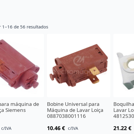
r 1–16 de 56 resultados
para máquina de
Bobine Universal para
Boquilh
iça Siemens
Máquina de Lavar Loiça
Lavar Lo
0887038001116
481253
10.46
€
21.22
€
c/IVA
c/IVA