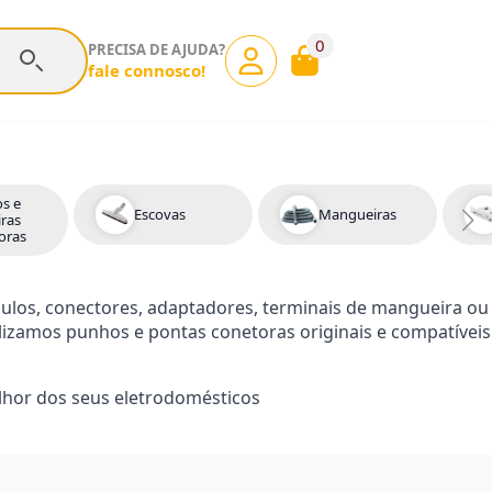
0
PRECISA DE AJUDA?
fale connosco!
s e
Escovas
Mangueiras
iras
oras
los, conectores, adaptadores, terminais de mangueira ou
bilizamos punhos e pontas conetoras originais e compatíveis
elhor dos seus eletrodomésticos