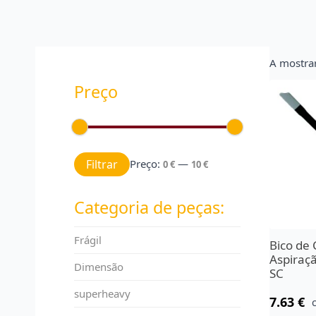
A mostrar
Preço
Preço mínimo
Preço máximo
Filtrar
Preço:
—
0 €
10 €
Categoria de peças:
Frágil
Bico de
Aspiraç
Dimensão
SC
superheavy
7.63
€