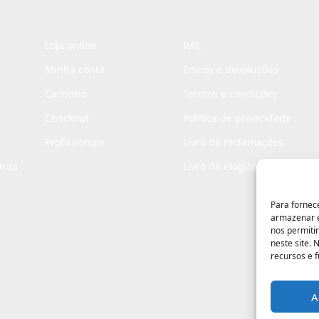
Loja online
RAL
Minha conta
Envios e devoluções
Carrinho
Termos e condições
Checkout
Politica de privacidade
Profissionais
Livro de reclamações
enda
Livro de elogios
Para fornec
armazenar e
nos permiti
neste site.
recursos e 
A