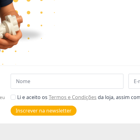
Nome
Emai
*
*
Aceitar
Li e aceito os
Termos e Condições
da loja, assim c
seu
Poiticas
de
Inscrever na newsletter
privacidade
*