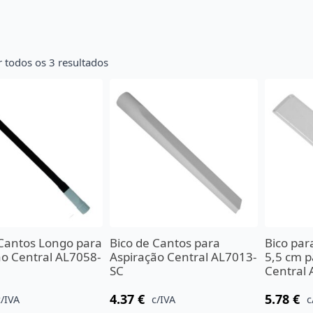
 todos os 3 resultados
 Cantos Longo para
Bico de Cantos para
Bico par
ão Central AL7058-
Aspiração Central AL7013-
5,5 cm p
SC
Central
4.37
€
5.78
€
c/IVA
c/IVA
c