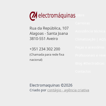
Sobre
Carreiras
Rua da República, 107
Assistência técnica
Alagoas - Santa Joana
3810-551 Aveiro
Climatização | AQS
Peças e acessórios
+351 234 302 200
(Chamada para rede fixa
Profissionais e rev
nacional)
Blog #Electrodicas
Contactos
Electromaquinas ©2026
Criado por
contágio - agência criativa