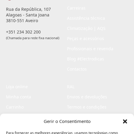
Carreiras
Rua da República, 107
Alagoas - Santa Joana
Assistência técnica
3810-551 Aveiro
Climatização | AQS
+351 234 302 200
(Chamada para rede fixa nacional)
Peças e acessórios
Profissionais e revenda
Blog #Electrodicas
Contactos
Loja online
RAL
Minha conta
Envios e devoluções
Carrinho
Termos e condições
Checkout
Politica de privacidade
Gerir o Consentimento
Profissionais
Livro de reclamações
Para fornecer as melhores experiências, usamos tecnologias como