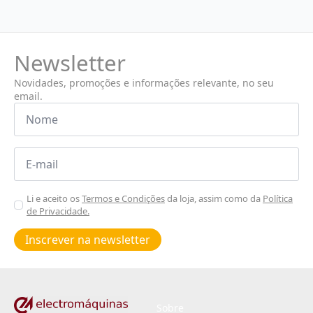
Newsletter
Novidades, promoções e informações relevante, no seu
email.
Nome
*
Email
*
Aceitar
Li e aceito os
Termos e Condições
da loja, assim como da
Política
de Privacidade.
Poiticas
de
Inscrever na newsletter
privacidade
*
Sobre