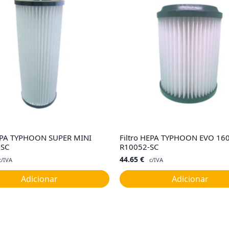
HEPA TYPHOON SUPER MINI
Filtro HEPA TYPHOON EVO 16
-SC
R10052-SC
44.65
€
c/IVA
c/IVA
Adicionar
Adicionar