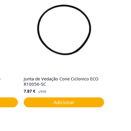
0
Junta de Vedação Cone Ciclonico ECO
R10056-SC
7.87
€
c/IVA
Adicionar