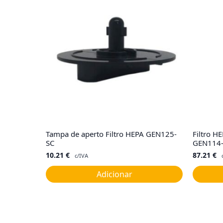
Tampa de aperto Filtro HEPA GEN125-
Filtro 
SC
GEN114
10.21
€
87.21
€
c/IVA
Adicionar