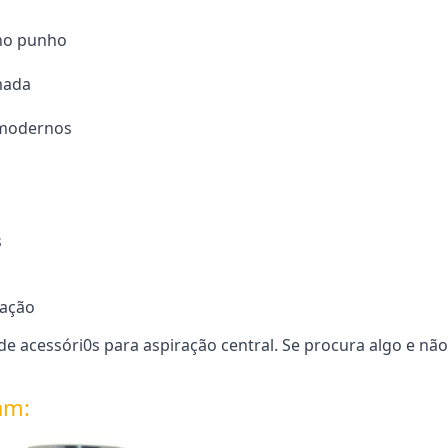
 no punho
mada
l modernos
s
tação
 acessóri0s para aspiração central. Se procura algo e nã
am: