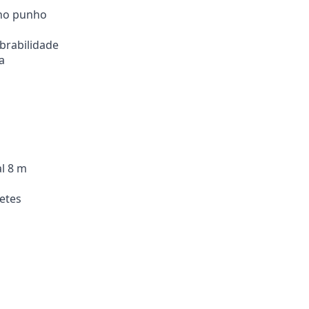
 no punho
obrabilidade
a
l 8 m
etes