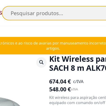
Pesquisar
trónicos e ao risco de avarias por manuseamento incorreto
artigos.
Kit Wireless pa
SACH 8 m ALK7
674.04
€
c/IVA
548.00
€
s/IVA
Kit wireless para aspiração ce
equipado com comando on/off 