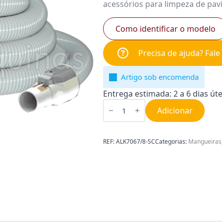
acessórios para limpeza de pavi
Como identificar o modelo
Precisa de ajuda? Fal
Artigo sob encomenda
Entrega estimada: 2 a 6 dias úte
Quantidade
de
Adicionar
Kit
Wireless
para
Aspiração
REF:
ALK7067/8-SC
Categorias:
Mangueiras
Central
SACH
8
m
ALK7067/8-
SC