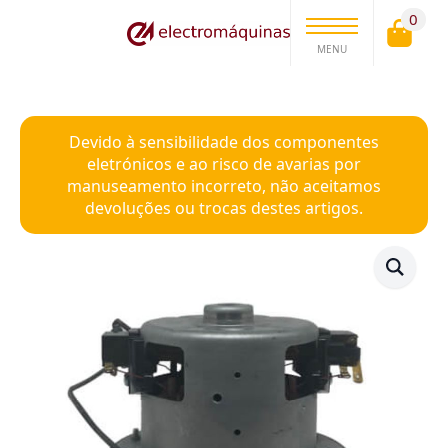
0
MENU
Devido à sensibilidade dos componentes
eletrónicos e ao risco de avarias por
manuseamento incorreto, não aceitamos
devoluções ou trocas destes artigos.