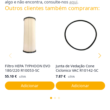
algo e não encontra, consulte-nos
aqui
.
Outros clientes também compraram:
Filtro HEPA TYPHOON EVO
Junta de Vedação Cone
Fi
180/220 R10053-SC
Ciclonico VAC R10142-SC
R
55.10
€
7.87
€
4
c/IVA
c/IVA
Adicionar
Adicionar