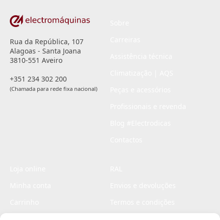
Sobre
Carreiras
Rua da República, 107
Alagoas - Santa Joana
Assistência técnica
3810-551 Aveiro
Climatização | AQS
+351 234 302 200
(Chamada para rede fixa nacional)
Peças e acessórios
Profissionais e revenda
Blog #Electrodicas
Contactos
Loja online
RAL
Minha conta
Envios e devoluções
Carrinho
Termos e condições
Checkout
Politica de privacidade