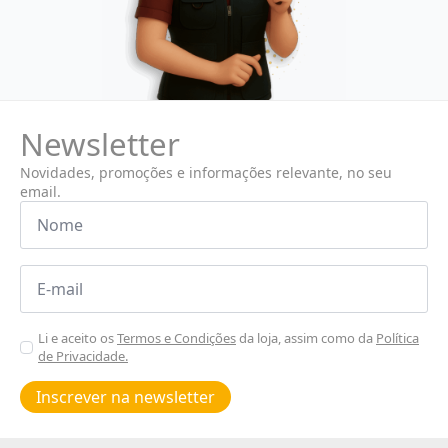
Newsletter
Novidades, promoções e informações relevante, no seu
email.
Nome
*
Email
*
Aceitar
Li e aceito os
Termos e Condições
da loja, assim como da
Política
de Privacidade.
Poiticas
de
Inscrever na newsletter
privacidade
*