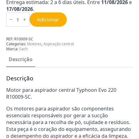
Entrega estimada: 2 a 6 dias úteis. Entre
11/08/2026
e
17/08/2026
.
Quantidade
de
Adicionar
Motor
TYPHOON
EVO
220
REF:
R10009-SC
Sach
Categorias:
Motores
,
Aspiração central
R10009-
Marca:
Sach
SC
Descrição
Descrição
Motor para aspirador central Typhoon Evo 220
R10009-SC.
Os motores para aspirador são componentes
essenciais responsáveis por gerar a sucção
necessária para a recolha de pó, sujidade e resíduos.
Esta peça é o coração do equipamento, assegurando
o desempenho do aspirador e a eficácia da limpeza.