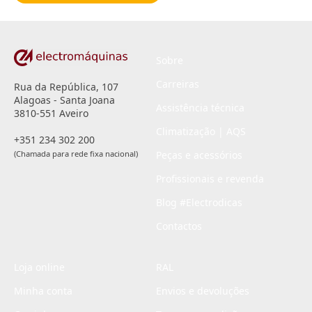
*
Sobre
Carreiras
Rua da República, 107
Alagoas - Santa Joana
Assistência técnica
3810-551 Aveiro
Climatização | AQS
+351 234 302 200
(Chamada para rede fixa nacional)
Peças e acessórios
Profissionais e revenda
Blog #Electrodicas
Contactos
Loja online
RAL
Minha conta
Envios e devoluções