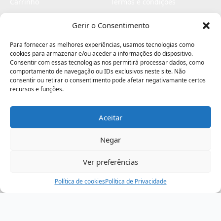
Carrinho
Termos e condições
Checkout
Politica de privacidade
Gerir o Consentimento
Profissionais
Livro de reclamações
Para fornecer as melhores experiências, usamos tecnologias como
Livro de elogios
cookies para armazenar e/ou aceder a informações do dispositivo.
Consentir com essas tecnologias nos permitirá processar dados, como
comportamento de navegação ou IDs exclusivos neste site. Não
consentir ou retirar o consentimento pode afetar negativamante certos
recursos e funções.
Aceitar
Electromaquinas ©2026
Criado por
contágio - agência criativa
Negar
Ver preferências
Procurar
Política de cookies
Assistência
Política de Privacidade
Ajuda
Minha Conta
Passo
de
,