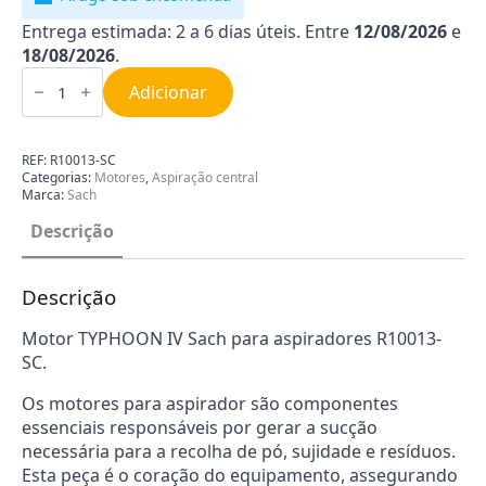
Entrega estimada: 2 a 6 dias úteis. Entre
12/08/2026
e
18/08/2026
.
Quantidade
de
Adicionar
Motor
TYPHOON
IV
Sach
REF:
R10013-SC
R10013-
Categorias:
Motores
,
Aspiração central
SC
Marca:
Sach
Descrição
Descrição
Motor TYPHOON IV Sach para aspiradores R10013-
SC.
Os motores para aspirador são componentes
essenciais responsáveis por gerar a sucção
necessária para a recolha de pó, sujidade e resíduos.
Esta peça é o coração do equipamento, assegurando