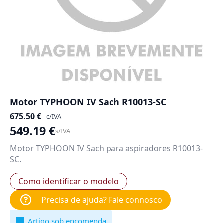
Motor TYPHOON IV Sach R10013-SC
675.50
€
c/IVA
549.19
€
s/IVA
Motor TYPHOON IV Sach para aspiradores R10013-
SC.
Como identificar o modelo
Precisa de ajuda? Fale connosco
Artigo sob encomenda