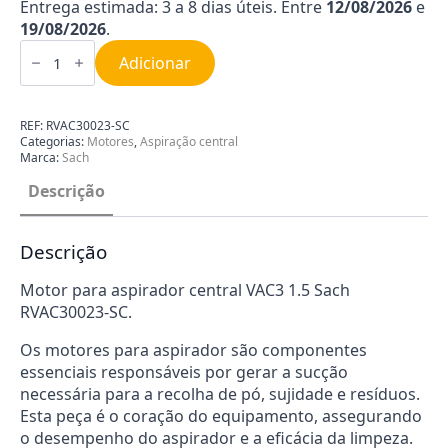
Entrega estimada: 3 a 8 dias úteis. Entre
12/08/2026
e
19/08/2026
.
Quantidade
de
Adicionar
Motor
VAC3
1.5
Sach
REF:
RVAC30023-SC
RVAC30023-
Categorias:
Motores
,
Aspiração central
SC
Marca:
Sach
Descrição
Descrição
Motor para aspirador central VAC3 1.5 Sach
RVAC30023-SC.
Os motores para aspirador são componentes
essenciais responsáveis por gerar a sucção
necessária para a recolha de pó, sujidade e resíduos.
Esta peça é o coração do equipamento, assegurando
o desempenho do aspirador e a eficácia da limpeza.