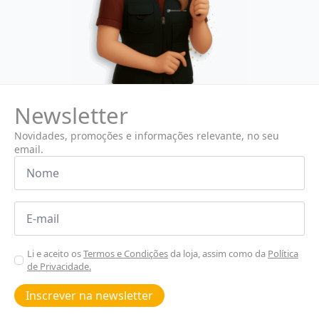
Newsletter
Novidades, promoções e informações relevante, no seu
email.
Nome
*
Email
*
Aceitar
Li e aceito os
Termos e Condições
da loja, assim como da
Política
de Privacidade.
Poiticas
de
Inscrever na newsletter
privacidade
*