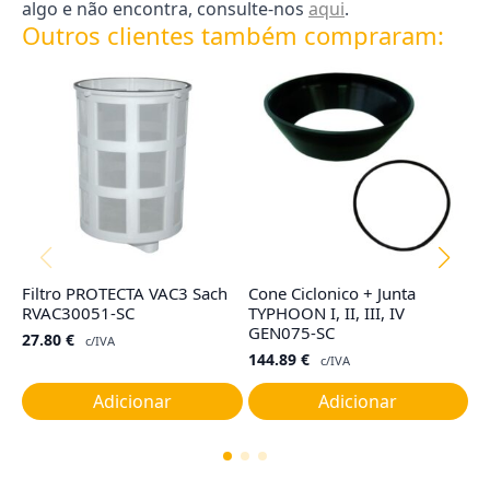
algo e não encontra, consulte-nos
aqui
.
Outros clientes também compraram:
Filtro PROTECTA VAC3 Sach
Cone Ciclonico + Junta
Ju
RVAC30051-SC
TYPHOON I, II, III, IV
C
GEN075-SC
27.80
€
7
c/IVA
144.89
€
c/IVA
Adicionar
Adicionar