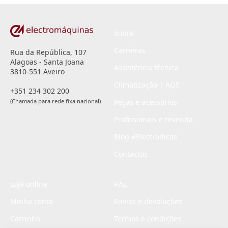
Sobre
Carreiras
Rua da República, 107
Alagoas - Santa Joana
Assistência técnica
3810-551 Aveiro
Climatização | AQS
+351 234 302 200
(Chamada para rede fixa nacional)
Peças e acessórios
Profissionais e revenda
Blog #Electrodicas
Contactos
Loja online
RAL
Minha conta
Envios e devoluções
Carrinho
Termos e condições