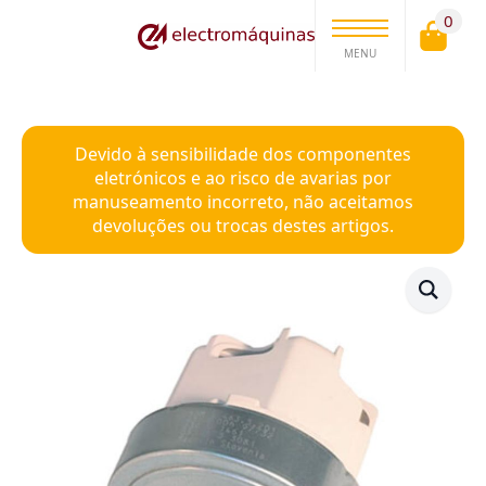
0
MENU
Devido à sensibilidade dos componentes
eletrónicos e ao risco de avarias por
manuseamento incorreto, não aceitamos
devoluções ou trocas destes artigos.