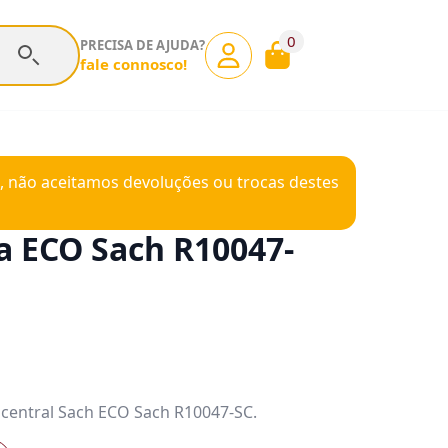
0
PRECISA DE AJUDA?
fale connosco!
, não aceitamos devoluções ou trocas destes
ca ECO Sach R10047-
r central Sach ECO Sach R10047-SC.