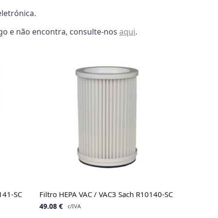
letrónica.
lgo e não encontra, consulte-nos
aqui
.
141-SC
Filtro HEPA VAC / VAC3 Sach R10140-SC
49.08
€
c/IVA