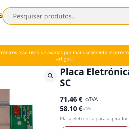
Pesquisar
trónicos e ao risco de avarias por manuseamento incorreto
artigos.
Placa Eletróni
SC
71.46
€
c/IVA
58.10
€
s/IVA
Placa eletrónica para aspirado