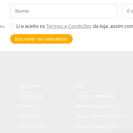
Nome
Emai
*
*
Aceitar
Li e aceito os
Termos e Condições
da loja, assim c
seu
Poiticas
de
Inscrever na newsletter
privacidade
*
Loja online
RAL
Minha conta
Envios e devoluções
Carrinho
Termos e condições
Checkout
Politica de privacidade
Profissionais
Livro de reclamações