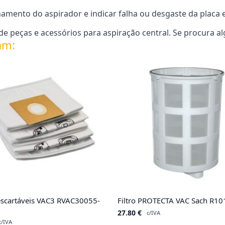
ento do aspirador e indicar falha ou desgaste da placa e
 peças e acessórios para aspiração central. Se procura a
am:
escartáveis VAC3 RVAC30055-
Filtro PROTECTA VAC Sach R10
27.80
€
c/IVA
c/IVA