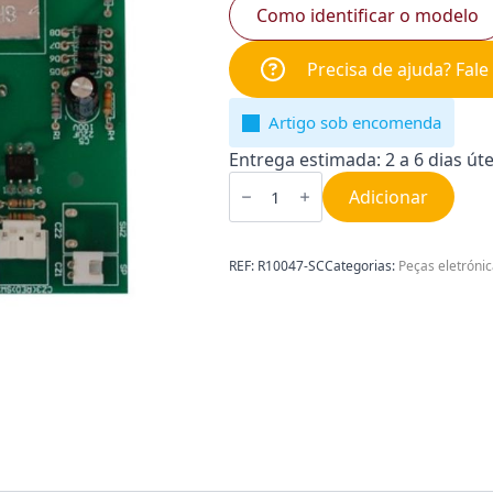
Como identificar o modelo
Precisa de ajuda? Fal
Artigo sob encomenda
Entrega estimada: 2 a 6 dias úte
Quantidade
de
Adicionar
Placa
Eletrónica
ECO
Sach
REF:
R10047-SC
Categorias:
Peças eletróni
R10047-
SC